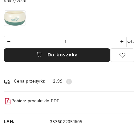
Wariant
Kolor/Wzór
Ilość
szt.
Do koszyka
Dostępność
Cena przesyłki:
12.99
i
dostawa
Pobierz produkt do PDF
EAN:
3336022051605