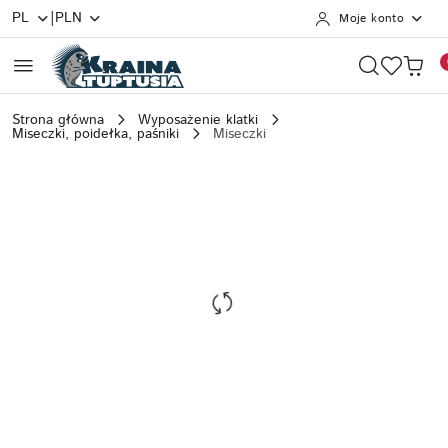
|
PL
PLN
Moje konto
Przejdź do treści głównej
Przejdź do wyszukiwarki
Przejdź do moje konto
Przejdź do menu głównego
Przejdź do opisu produktu
Przejdź do stopki
Strona główna
Wyposażenie klatki
Miseczki, poidełka, paśniki
Miseczki