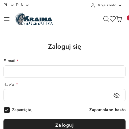
|
PL
PLN
Moje konto
Przejdź do treści głównej
Przejdź do wyszukiwarki
Przejdź do moje konto
Przejdź do menu głównego
Przejdź do stopki
Zaloguj się
E-mail
*
Hasło
*
Zapamiętaj
Zapomniane hasło
Zaloguj