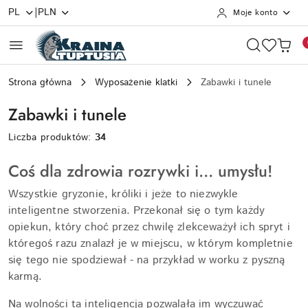
|
PL
PLN
Moje konto
Przejdź do treści głównej
Przejdź do wyszukiwarki
Przejdź do moje konto
Przejdź do menu głównego
Przejdź do stopki
Strona główna
Wyposażenie klatki
Zabawki i tunele
Zabawki i tunele
Liczba produktów:
34
Coś dla zdrowia rozrywki i… umysłu!
Wszystkie gryzonie, króliki i jeże to niezwykle
inteligentne stworzenia. Przekonał się o tym każdy
opiekun, który choć przez chwilę zlekceważył ich spryt i
któregoś razu znalazł je w miejscu, w którym kompletnie
się tego nie spodziewał - na przykład w worku z pyszną
karmą.
Na wolności ta inteligencja pozwalała im wyczuwać