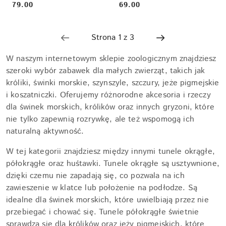
79.00
69.00
Cena:
Cena:
W naszym internetowym sklepie zoologicznym znajdziesz
szeroki wybór zabawek dla małych zwierząt, takich jak
króliki, świnki morskie, szynszyle, szczury, jeże pigmejskie
i koszatniczki. Oferujemy różnorodne akcesoria i rzeczy
dla świnek morskich, królików oraz innych gryzoni, które
nie tylko zapewnią rozrywkę, ale też wspomogą ich
naturalną aktywność.
W tej kategorii znajdziesz między innymi tunele okrągłe,
półokrągłe oraz huśtawki. Tunele okrągłe są usztywnione,
dzięki czemu nie zapadają się, co pozwala na ich
zawieszenie w klatce lub położenie na podłodze. Są
idealne dla świnek morskich, które uwielbiają przez nie
przebiegać i chować się. Tunele półokrągłe świetnie
sprawdzą się dla królików oraz jeży pigmejskich, które