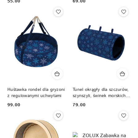
55.00
69.00
Cena:
Cena:
królika, kawii i gryzoni
Huśtawka rondel dla gryzoni
Tunel okrągły dla szczurów,
z regulowanymi uchwytami
szynszyli, świnek morskich,
koszatniczek
99.00
79.00
Cena:
Cena: