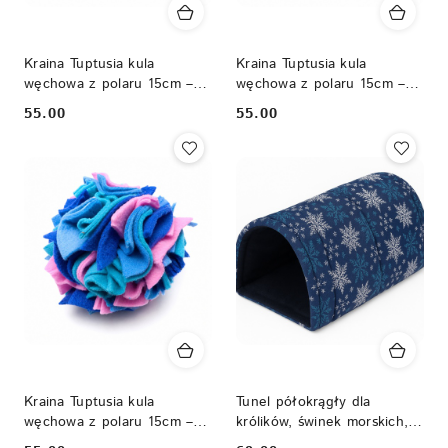
Kraina Tuptusia kula
Kraina Tuptusia kula
węchowa z polaru 15cm –
węchowa z polaru 15cm –
zabawka na smakołyki dla
zabawka na smakołyki dla
55.00
55.00
Cena:
Cena:
królika, kawii i gryzoni
królika, kawii i gryzoni
Kraina Tuptusia kula
Tunel półokrągły dla
węchowa z polaru 15cm –
królików, świnek morskich,
zabawka na smakołyki dla
szynszyli, jeży pigmejskich