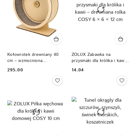
Kołowrotek drewniany 40
ZOLUX Zabawka na
cm – wzmocniona
przysmaki dla królika i kawii
konstrukcja + wyjmowana
– drewniana rolka COSY 6 ×
295.00
14.04
Cena:
Cena:
wkładka filcowa
6 × 12 cm