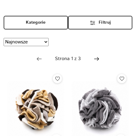
Kategorie
Filtruj
Zastosowano
Sortuj
według
sortowanie:
Najnowsze.