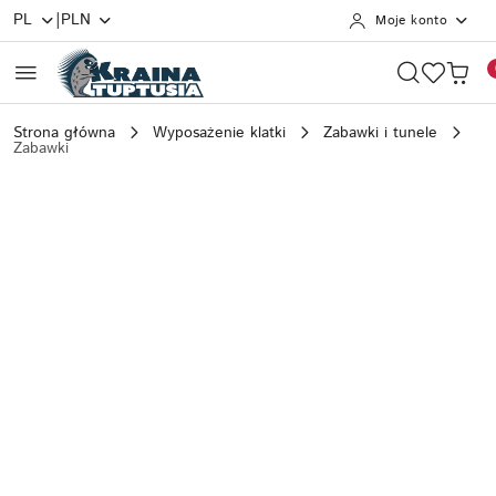
|
PL
PLN
Moje konto
Przejdź do treści głównej
Przejdź do wyszukiwarki
Przejdź do moje konto
Przejdź do menu głównego
Przejdź do opisu produktu
Przejdź do stopki
Strona główna
Wyposażenie klatki
Zabawki i tunele
Zabawki