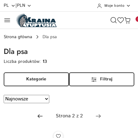
|
PL
PLN
Moje konto
Przejdź do treści głównej
Przejdź do wyszukiwarki
Przejdź do moje konto
Przejdź do menu głównego
Przejdź do stopki
Strona główna
Dla psa
Dla psa
Liczba produktów:
13
Kategorie
Filtruj
Zastosowano
Sortuj
według
sortowanie:
Najnowsze.