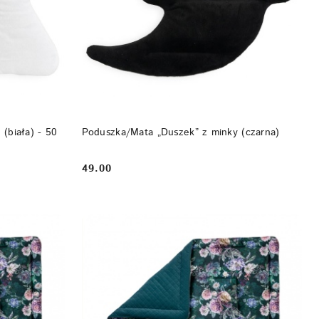
DO KOSZYKA
(biała) - 50
Poduszka/Mata „Duszek” z minky (czarna)
49.00
Cena: