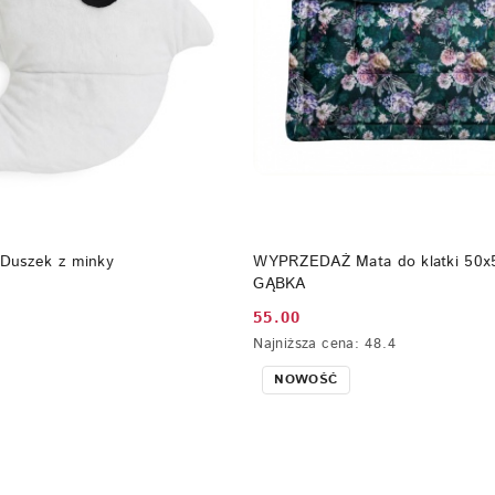
DO KOSZYKA
DO KOSZYKA
Duszek z minky
WYPRZEDAŻ Mata do klatki 50x
GĄBKA
55.00
Cena
Najniższa
Najniższa cena:
48.4
promocyjna:
cena
NOWOŚĆ
z
30
dni
przed
obniżką