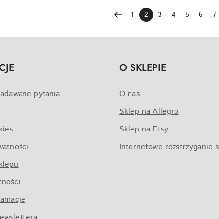
1
2
3
4
5
6
7
CJE
O SKLEPIE
zadawane pytania
O nas
Sklep na Allegro
kies
Sklep na Etsy
watności
Internetowe rozstrzyganie 
klepu
tności
lamacje
ewslettera