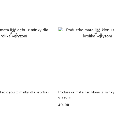
DO KOSZYKA
DO KOSZYKA
iść dębu z minky dla królika i
Poduszka mata liść klonu z minky 
gryzoni
49.00
Cena: