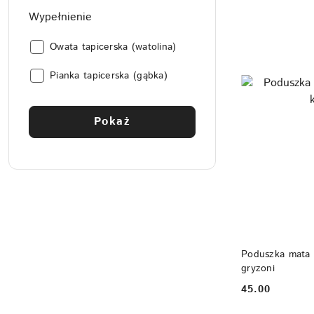
Wypełnienie
Wypełnienie:
Owata tapicerska (watolina)
Wypełnienie:
Pianka tapicerska (gąbka)
Pokaż
Poduszka mata l
gryzoni
45.00
Cena: