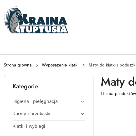
Przejdź do treści głównej
Przejdź do wyszukiwarki
Przejdź do moje konto
Przejdź do menu głównego
Przejdź do stopki
Strona główna
Wyposażenie klatki
Maty do klatki i poduszk
Maty do
Kategorie
Liczba produktó
Higiena i pielęgnacja
Karmy i przekąski
Klatki i wybiegi