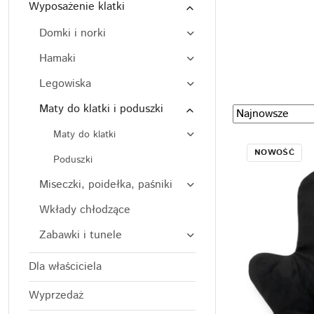
Wyposażenie klatki
Domki i norki
Hamaki
Legowiska
Maty do klatki i poduszki
Zastosowano
Sortuj
według
sortowanie:
Maty do klatki
Najnowsze.
NOWOŚĆ
Poduszki
Miseczki, poidełka, paśniki
Wkłady chłodzące
Zabawki i tunele
Dla właściciela
Wyprzedaż