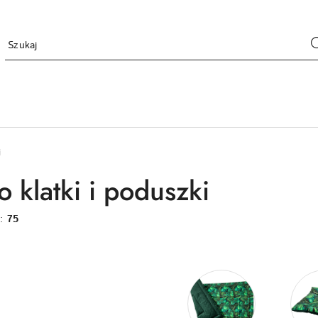
i
 klatki i poduszki
w:
75