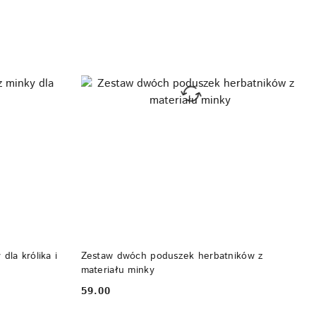
DO KOSZYKA
dla królika i
Zestaw dwóch poduszek herbatników z
materiału minky
59.00
Cena: