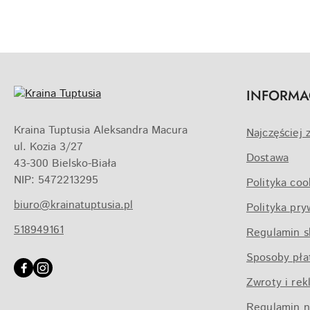
INFORMA
Kraina Tuptusia Aleksandra Macura
Najczęściej 
ul. Kozia 3/27
Dostawa
43-300 Bielsko-Biała
NIP: 5472213295
Polityka coo
biuro@krainatuptusia.pl
Polityka pry
518949161
Regulamin s
Sposoby pła
Zwroty i rek
Regulamin n