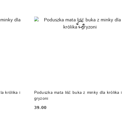
DO KOSZYKA
a królika i
Poduszka mata liść buka z minky dla królika i
gryzoni
39.00
Cena: