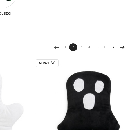
duszki
1
2
3
4
5
6
7
NOWOŚĆ