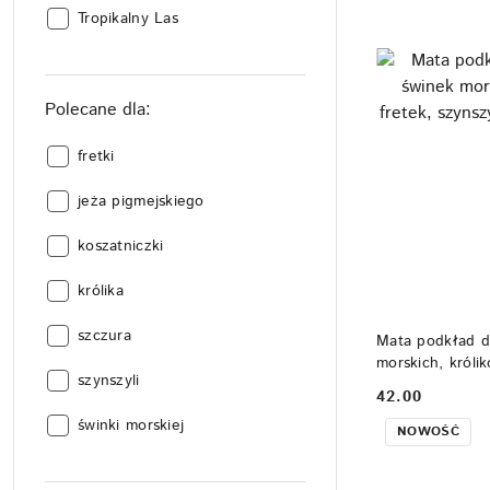
Kolekcja:
Tropikalny Las
Polecane dla:
Polecane
fretki
dla::
Polecane
jeża pigmejskiego
dla::
Polecane
koszatniczki
dla::
Polecane
królika
dla::
Polecane
szczura
Mata podkład do
dla::
morskich, królik
Polecane
szynszyli
- kocyk do klat
42.00
dla::
Cena:
Polecane
świnki morskiej
NOWOŚĆ
dla::