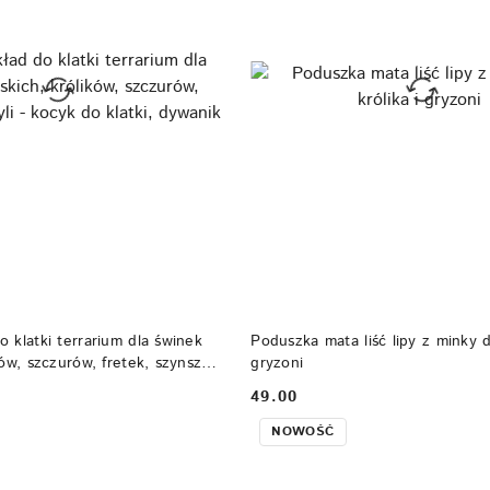
DO KOSZYKA
DO KOSZYKA
 klatki terrarium dla świnek
Poduszka mata liść lipy z minky dl
ów, szczurów, fretek, szynszyli
gryzoni
ki, dywanik
49.00
Cena:
NOWOŚĆ