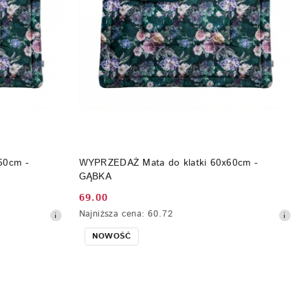
DO KOSZYKA
50cm -
WYPRZEDAŻ Mata do klatki 60x60cm -
GĄBKA
69.00
Cena
Najniższa
Najniższa cena:
60.72
promocyjna:
cena
NOWOŚĆ
z
30
dni
przed
obniżką