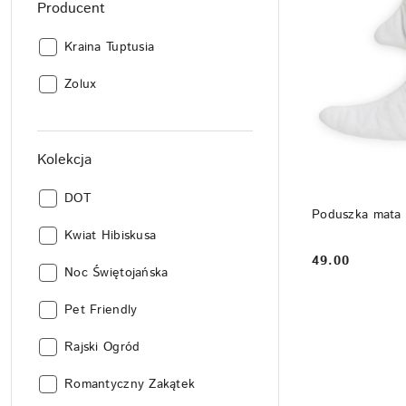
Producent
Producent:
Kraina Tuptusia
Producent:
Zolux
Kolekcja
Kolekcja:
DOT
Poduszka mata 
Kolekcja:
Kwiat Hibiskusa
49.00
Cena:
Kolekcja:
Noc Świętojańska
Kolekcja:
Pet Friendly
Kolekcja:
Rajski Ogród
Kolekcja:
Romantyczny Zakątek