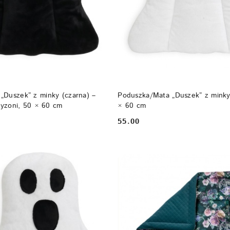
DO KOSZYKA
DO KOSZYKA
„Duszek” z minky (czarna) –
Poduszka/Mata „Duszek” z minky 
gryzoni, 50 × 60 cm
× 60 cm
55.00
Cena: