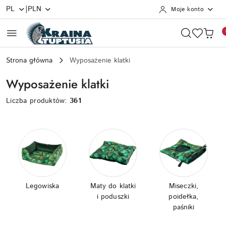
|
PL
PLN
Moje konto
Przejdź do treści głównej
Przejdź do wyszukiwarki
Przejdź do moje konto
Przejdź do menu głównego
Przejdź do stopki
Strona główna
Wyposażenie klatki
Wyposażenie klatki
Liczba produktów:
361
Legowiska
Maty do klatki
Miseczki,
i poduszki
poidełka,
paśniki