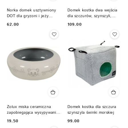
Norka domek usztywniony
Domek kostka dwa wejścia
DOT dla gryzoni i jeży
dla szczurów, szynszyli,
pigmejskich
koszatniczek, świnek
62.00
109.00
Cena:
Cena:
morskich, wiewiórek
Zolux miska ceramiczna
Domek kostka dla szczura
zapobiegająca wysypywaniu
szynszyla świnki morskiej
karmy 250ml beżowa
19.50
99.00
Cena:
Cena: