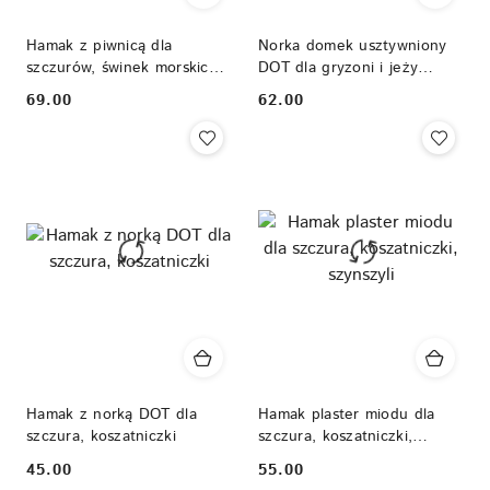
Hamak z piwnicą dla
Norka domek usztywniony
szczurów, świnek morskich,
DOT dla gryzoni i jeży
szynszyli, koszatniczek
pigmejskich
69.00
62.00
Cena:
Cena:
Hamak z norką DOT dla
Hamak plaster miodu dla
szczura, koszatniczki
szczura, koszatniczki,
szynszyli
45.00
55.00
Cena:
Cena: