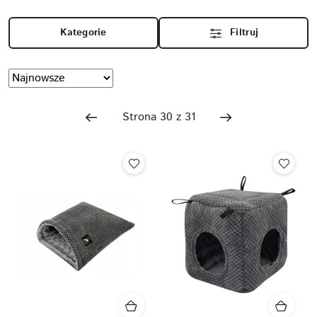
Kategorie
Filtruj
Zastosowano
Sortuj
według
sortowanie:
Najnowsze.