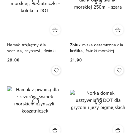
Hamak trójkątny dla
Zolux miska ceramiczna dla
szczura, szynszyli, świnki
królika, świnki morskiej
morskiej, koszatniczki -
250ml - szara
29.00
21.90
Cena:
Cena:
kolekcja DOT