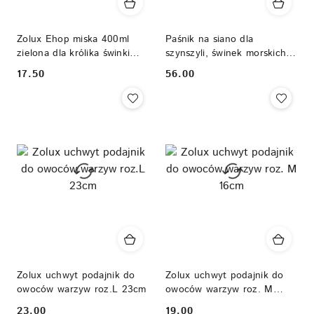
Zolux Ehop miska 400ml
Paśnik na siano dla
zielona dla królika świnki
szynszyli, świnek morskich,
morskiej
królików - paśnik
17.50
56.00
Cena:
Cena:
materiałowy
Zolux uchwyt podajnik do
Zolux uchwyt podajnik do
owoców warzyw roz.L 23cm
owoców warzyw roz. M
16cm
23.00
19.00