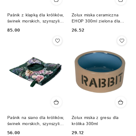
Paśnik z klapką dla królików,
Zolux miska ceramiczna
świnek morskich, szynszyli,
EHOP 300ml zielona dla
koszatniczek - paśnik
królika, świnki morskiej,
85.00
26.52
Cena:
Cena:
materiałowy
szynszyli
Paśnik na siano dla królików,
Zolux miska z gresu dla
świnek morskich, szynszyli -
królika 300ml
paśnik materiałowy
56.00
29.12