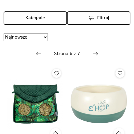
Kategorie
Filtruj
Zastosowano
Sortuj
według
sortowanie:
Najnowsze.