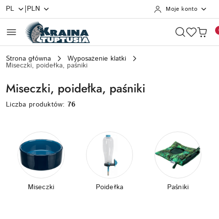
|
PL
PLN
Moje konto
Przejdź do treści głównej
Przejdź do wyszukiwarki
Przejdź do moje konto
Przejdź do menu głównego
Przejdź do stopki
Strona główna
Wyposażenie klatki
Miseczki, poidełka, paśniki
Miseczki, poidełka, paśniki
Liczba produktów:
76
Miseczki
Poidełka
Paśniki