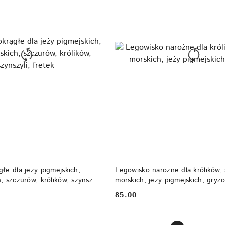
DO KOSZYKA
DO KOSZYKA
łe dla jeży pigmejskich,
Legowisko narożne dla królików,
, szczurów, królików, szynszyli,
morskich, jeży pigmejskich, gryzo
85.00
Cena: