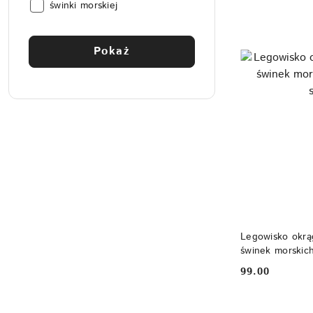
Polecane
świnki morskiej
dla::
Pokaż
Legowisko okrąg
świnek morskich
fretek
99.00
Cena: