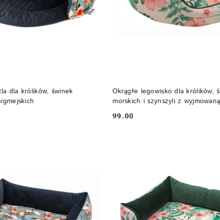
DO KOSZYKA
DO KOSZYKA
a dla królików, świnek
Okrągłe legowisko dla królików, 
pigmejskich
morskich i szynszyli z wyjmowan
wodoodpornym spodem
99.00
Cena: