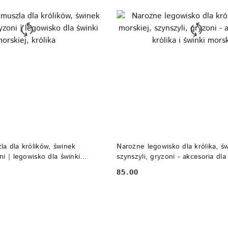
DO KOSZYKA
DO KOSZYKA
a dla królików, świnek
Narożne legowisko dla królika, św
ni | legowisko dla świnki
szynszyli, gryzoni - akcesoria dla 
a
świnki morskiej
85.00
Cena: