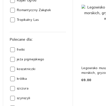
Kolekcja:
Rajski Ogród
Kolekcja:
Romantyczny Zakątek
Kolekcja:
Tropikalny Las
Polecane dla:
Polecane
fretki
dla::
Polecane
jeża pigmejskiego
dla::
Legowisko muszl
Polecane
koszatniczki
morskich, gryzo
dla::
morskiej, królik
Polecane
królika
69.00
Cena:
dla::
Polecane
szczura
dla::
Polecane
szynszyli
dla::