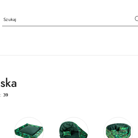
ska
w:
39