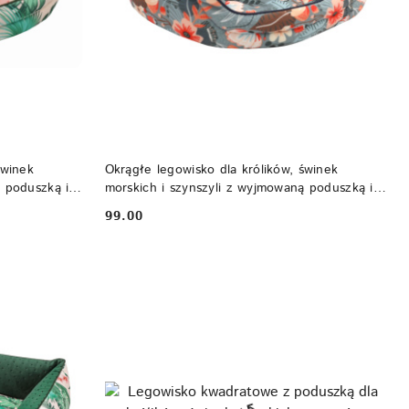
DO KOSZYKA
świnek
Okrągłe legowisko dla królików, świnek
ą poduszką i
morskich i szynszyli z wyjmowaną poduszką i
wodoodpornym spodem
99.00
Cena: