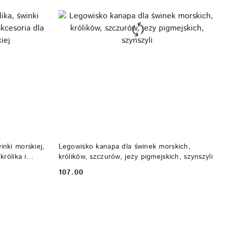
DO KOSZYKA
inki morskiej,
Legowisko kanapa dla świnek morskich,
królika i
królików, szczurów, jeży pigmejskich, szynszyli
107.00
Cena: