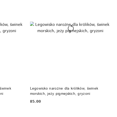
DO KOSZYKA
 świnek
Legowisko narożne dla królików, świnek
ni
morskich, jeży pigmejskich, gryzoni
85.00
Cena: