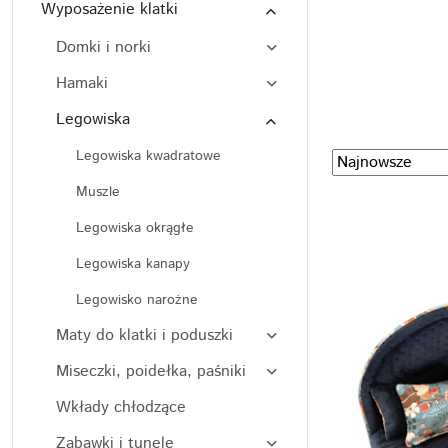
Wyposażenie klatki
Domki i norki
Hamaki
Legowiska
Legowiska kwadratowe
Zastosowano
Sortuj
według
sortowanie:
Muszle
Najnowsze.
Legowiska okrągłe
Legowiska kanapy
Legowisko narożne
Maty do klatki i poduszki
Miseczki, poidełka, paśniki
Wkłady chłodzące
Zabawki i tunele