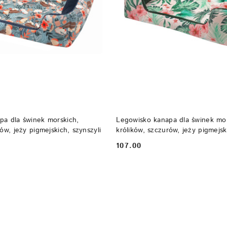
DO KOSZYKA
DO KOSZYKA
pa dla świnek morskich,
Legowisko kanapa dla świnek mor
ów, jeży pigmejskich, szynszyli
królików, szczurów, jeży pigmejsk
107.00
Cena: