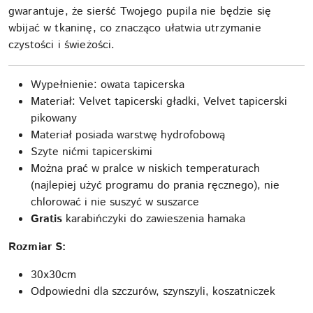
gwarantuje, że sierść Twojego pupila nie będzie się
wbijać w tkaninę, co znacząco ułatwia utrzymanie
czystości i świeżości.
Wypełnienie: owata tapicerska
Materiał: Velvet tapicerski gładki, Velvet tapicerski
pikowany
Materiał posiada warstwę hydrofobową
Szyte nićmi tapicerskimi
Można prać w pralce w niskich temperaturach
(najlepiej użyć programu do prania ręcznego), nie
chlorować i nie suszyć w suszarce
Gratis
karabińczyki do zawieszenia hamaka
Rozmiar S:
30x30cm
Odpowiedni dla szczurów, szynszyli, koszatniczek