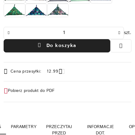
Ilość
szt.
Do koszyka
Dostępność
Cena przesyłki:
12.99
i
dostawa
Pobierz produkt do PDF
S
PARAMETRY
PRZECZYTAJ
INFORMACJE
OP
PRZED
DOT.