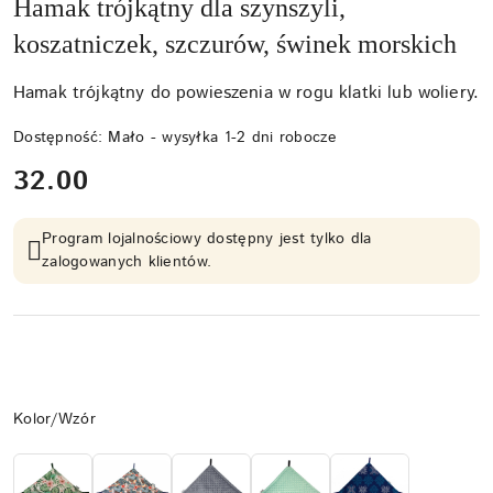
Hamak trójkątny dla szynszyli,
koszatniczek, szczurów, świnek morskich
Hamak trójkątny do powieszenia w rogu klatki lub woliery.
Dostępność:
Mało - wysyłka 1-2 dni robocze
cena:
32.00
Program lojalnościowy dostępny jest tylko dla
zalogowanych klientów.
Wariant
Kolor/Wzór