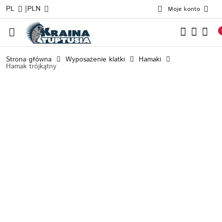
|
PL
PLN
Moje konto
Przejdź do treści głównej
Przejdź do wyszukiwarki
Przejdź do moje konto
Przejdź do menu głównego
Przejdź do opisu produktu
Przejdź do stopki
Strona główna
Wyposażenie klatki
Hamaki
Hamak trójkątny