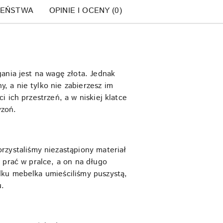
ZEŃSTWA
OPINIE I OCENY (0)
ania jest na wagę złota. Jednak
 a nie tylko nie zabierzesz im
 ich przestrzeń, a w niskiej klatce
yzoń.
ystaliśmy niezastąpiony materiał
 prać w pralce, a on na długo
dku mebelka umieściliśmy puszystą,
u.