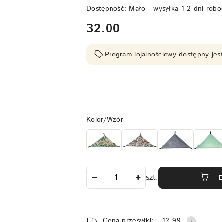
Dostępność:
Mało - wysyłka 1-2 dni robo
cena:
32.00
Program lojalnościowy dostępny jest
Wariant
Kolor/Wzór
Ilość
szt.
Dostępność
Cena przesyłki:
12.99