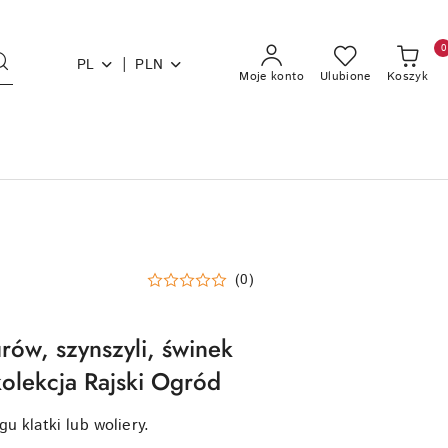
0
|
PL
PLN
Moje konto
Ulubione
Koszyk
(0)
rów, szynszyli, świnek
kolekcja Rajski Ogród
u klatki lub woliery.