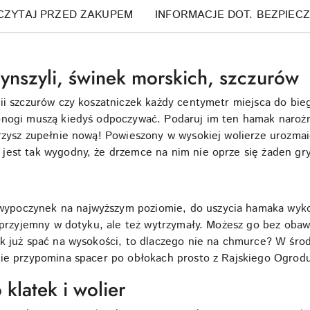
CZYTAJ PRZED ZAKUPEM
INFORMACJE DOT. BEZPIEC
ynszyli, świnek morskich, szczurów
ii szczurów czy koszatniczek każdy centymetr miejsca do bieg
nogi muszą kiedyś odpoczywać. Podaruj im ten hamak narożny,
zysz zupełnie nową! Powieszony w wysokiej wolierze urozmaici
jest tak wygodny, że drzemce na nim nie oprze się żaden gr
poczynek na najwyższym poziomie, do uszycia hamaka wykorz
e przyjemny w dotyku, ale też wytrzymały. Możesz go bez obaw
k już spać na wysokości, to dlaczego nie na chmurce? W śro
nie przypomina spacer po obłokach prosto z Rajskiego Ogrod
klatek i wolier