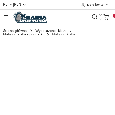
|
PL
PLN
Moje konto
Przejdź do treści głównej
Przejdź do wyszukiwarki
Przejdź do moje konto
Przejdź do menu głównego
Przejdź do opisu produktu
Przejdź do stopki
Strona główna
Wyposażenie klatki
Maty do klatki i poduszki
Maty do klatki