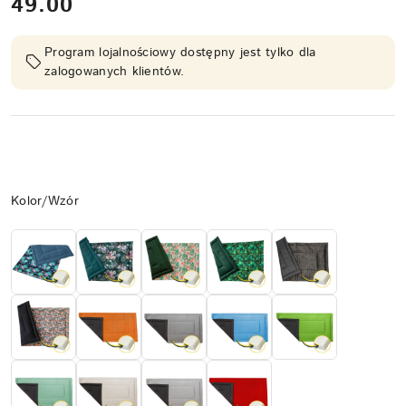
cena:
49.00
Program lojalnościowy dostępny jest tylko dla
zalogowanych klientów.
Wariant
Kolor/Wzór