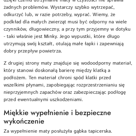
dzięki czemu utrzymanie maty w czystości nie sprawia
żadnych problemów. Wystarczy szybko wytrzepać,
odkurzyć lub, w razie potrzeby, wyprać. Wiemy, że
podkład dla małych zwierząt musi być odporny na wiele
czynników, długowieczny, a przy tym przyjemny w dotyku
- taki właśnie jest Minky. Jego wypustki, które długo
utrzymują swój kształt, otulają małe łapki i zapewniają
dobry przepływ powietrza.
Z drugiej strony maty znajduje się wodoodporny materiał,
który stanowi doskonałą barierę między klatką a
podłożem. Ten materiał chroni spód klatki przed
wszelkimi płynami, zapobiegając rozprzestrzenianiu się
nieprzyjemnych zapachów oraz zabezpieczając podłogę
przed ewentualnymi uszkodzeniami.
Miękkie wypełnienie i bezpieczne
wykończenie
Za wypełnienie maty posłużyła gąbka tapicerska.