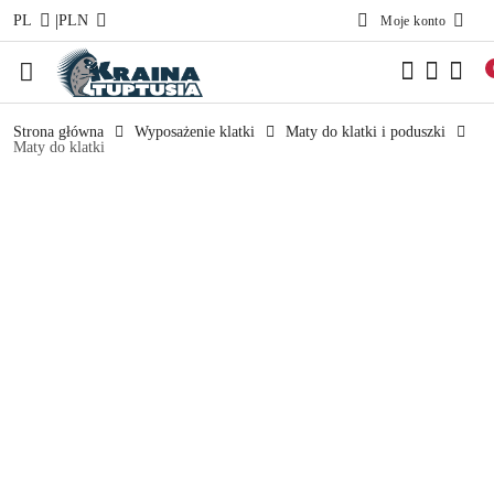
|
PL
PLN
Moje konto
Przejdź do treści głównej
Przejdź do wyszukiwarki
Przejdź do moje konto
Przejdź do menu głównego
Przejdź do opisu produktu
Przejdź do stopki
Strona główna
Wyposażenie klatki
Maty do klatki i poduszki
Maty do klatki