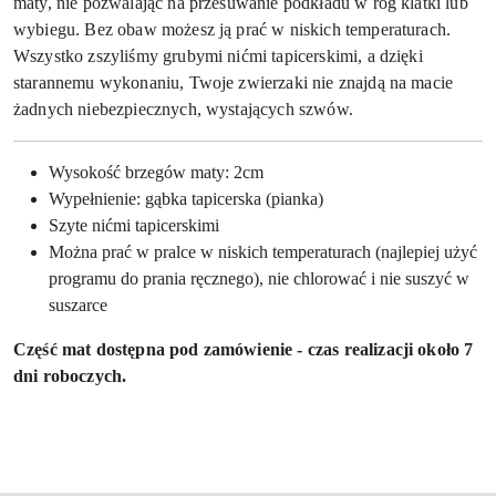
maty, nie pozwalając na przesuwanie podkładu w róg klatki lub
wybiegu. Bez obaw możesz ją prać w niskich temperaturach.
Wszystko zszyliśmy grubymi nićmi tapicerskimi, a dzięki
starannemu wykonaniu, Twoje zwierzaki nie znajdą na macie
żadnych niebezpiecznych, wystających szwów.
Wysokość brzegów maty: 2cm
Wypełnienie: gąbka tapicerska (pianka)
Szyte nićmi tapicerskimi
Można prać w pralce w niskich temperaturach (najlepiej użyć
programu do prania ręcznego), nie chlorować i nie suszyć w
suszarce
Część mat dostępna pod zamówienie - czas realizacji około 7
dni roboczych.