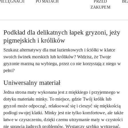
PIELĘGNACJI
PO MATACH
PRZED
BE
ZAKUPEM
Podkład dla delikatnych łapek gryzoni, jeży
pigmejskich i królików
Szukasz alternatywy dla mat łazienkowych i ściółki w klatce
swoich świnek morskich lub królików? Widzisz, że Twoje
gryzonie marzną na wybiegu, przez co nie korzystają z niego w
pełni?
Uniwersalny materiał
Jedna strona maty wykonana jest z miękkiego i przyjemnego w
dotyku materiału minky. To miejsce, gdzie Twój królik lub
gryzoń może odpocząć, relaksować się i cieszyć się miękkością
podłogi swojej klatki. Minky jest nie tylko komfortowe, ale także
łatwe w czyszczeniu, dzięki czemu utrzymanie maty w czystości
nie sprawia żadnych problemów. Wystarczy szybko wytrzepać,