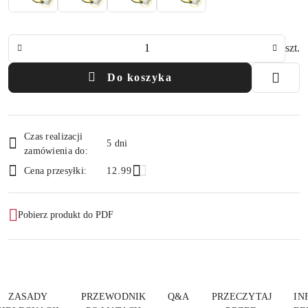
Ilość
szt.
Do koszyka
Dostępność
Czas realizacji
i
5 dni
zamówienia do:
dostawa
Cena przesyłki:
12.99
Pobierz produkt do PDF
ZASADY
PRZEWODNIK
Q&A
PRZECZYTAJ
IN