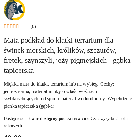
NAZWA
PRODUCENTA:
KRAINA
TUPTUSIA
(0)
Mata podkład do klatki terrarium dla
świnek morskich, królików, szczurów,
fretek, szynszyli, jeży pigmejskich - gąbka
tapicerska
Miękka mata do klatki, terrarium lub na wybieg. Cechy:
jednostronna, materiał minky o właściwościach
szybkoschnących, od spodu materiał wodoodporny. Wypełnienie:
pianka tapicerska (gąbka)
Dostępność:
Towar dostępny pod zamówienie
Czas wysyłki 2-5 dni
roboczych.