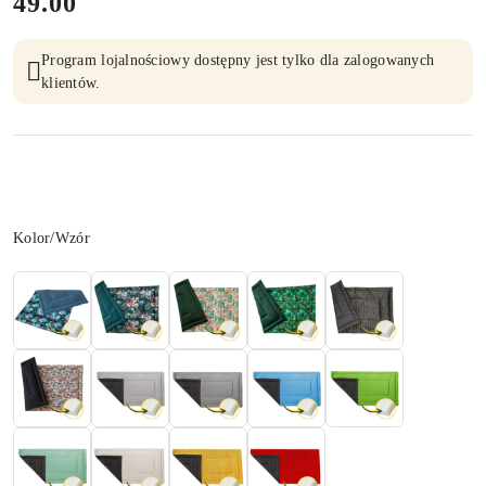
cena:
49.00
Program lojalnościowy dostępny jest tylko dla zalogowanych
klientów.
Wariant
Kolor/Wzór