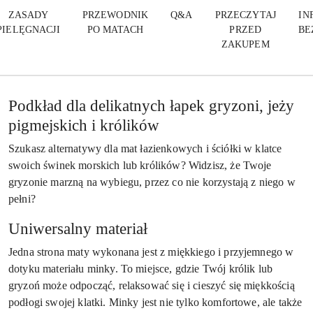
ZASADY
PRZEWODNIK
Q&A
PRZECZYTAJ
IN
PIELĘGNACJI
PO MATACH
PRZED
BE
ZAKUPEM
Podkład dla delikatnych łapek gryzoni, jeży
pigmejskich i królików
Szukasz alternatywy dla mat łazienkowych i ściółki w klatce
swoich świnek morskich lub królików? Widzisz, że Twoje
gryzonie marzną na wybiegu, przez co nie korzystają z niego w
pełni?
Uniwersalny materiał
Jedna strona maty wykonana jest z miękkiego i przyjemnego w
dotyku materiału minky. To miejsce, gdzie Twój królik lub
gryzoń może odpocząć, relaksować się i cieszyć się miękkością
podłogi swojej klatki. Minky jest nie tylko komfortowe, ale także