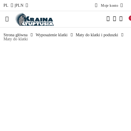
|
PL
PLN
Moje konto
Przejdź do treści głównej
Przejdź do wyszukiwarki
Przejdź do moje konto
Przejdź do menu głównego
Przejdź do opisu produktu
Przejdź do stopki
Strona główna
Wyposażenie klatki
Maty do klatki i poduszki
Maty do klatki