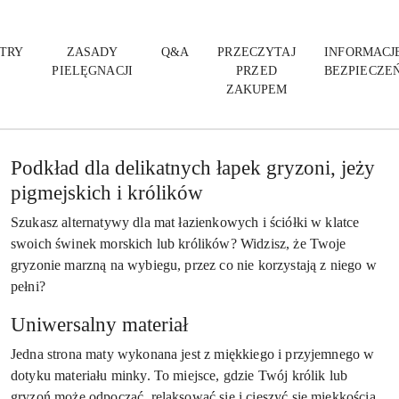
TRY
ZASADY
Q&A
PRZECZYTAJ
INFORMACJE
PIELĘGNACJI
PRZED
BEZPIECZE
ZAKUPEM
Podkład dla delikatnych łapek gryzoni, jeży
pigmejskich i królików
Szukasz alternatywy dla mat łazienkowych i ściółki w klatce
swoich świnek morskich lub królików? Widzisz, że Twoje
gryzonie marzną na wybiegu, przez co nie korzystają z niego w
pełni?
Uniwersalny materiał
Jedna strona maty wykonana jest z miękkiego i przyjemnego w
dotyku materiału minky. To miejsce, gdzie Twój królik lub
gryzoń może odpocząć, relaksować się i cieszyć się miękkością