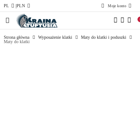
|
PL
PLN
Moje konto
Przejdź do treści głównej
Przejdź do wyszukiwarki
Przejdź do moje konto
Przejdź do menu głównego
Przejdź do opisu produktu
Przejdź do stopki
Strona główna
Wyposażenie klatki
Maty do klatki i poduszki
Maty do klatki