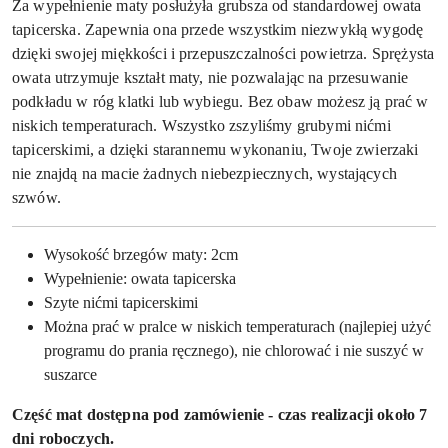
Za wypełnienie maty posłużyła grubsza od standardowej owata
tapicerska. Zapewnia ona przede wszystkim niezwykłą wygodę
dzięki swojej miękkości i przepuszczalności powietrza. Sprężysta
owata utrzymuje kształt maty, nie pozwalając na przesuwanie
podkładu w róg klatki lub wybiegu. Bez obaw możesz ją prać w
niskich temperaturach. Wszystko zszyliśmy grubymi nićmi
tapicerskimi, a dzięki starannemu wykonaniu, Twoje zwierzaki
nie znajdą na macie żadnych niebezpiecznych, wystających
szwów.
Wysokość brzegów maty: 2cm
Wypełnienie: owata tapicerska
Szyte nićmi tapicerskimi
Można prać w pralce w niskich temperaturach (najlepiej użyć
programu do prania ręcznego), nie chlorować i nie suszyć w
suszarce
Część mat dostępna pod zamówienie - czas realizacji około 7
dni roboczych.