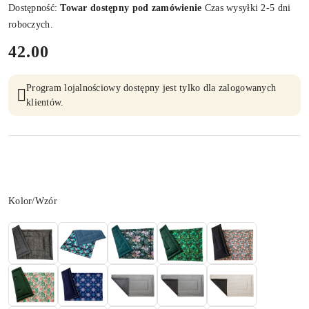
Dostępność:
Towar dostępny pod zamówienie
Czas wysyłki 2-5 dni
roboczych.
cena:
42.00
Program lojalnościowy dostępny jest tylko dla zalogowanych
klientów.
Wariant
Kolor/Wzór