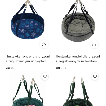
Huśtawka rondel dla gryzoni
Huśtawka rondel dla gryzoni
z regulowanymi uchwytami
z regulowanymi uchwytami -
zabawka dla szynszyli,
99.00
99.00
Cena:
Cena:
koszatniczek, szczurów