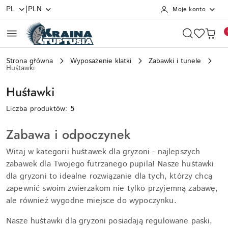
|
PL
PLN
Moje konto
Przejdź do treści głównej
Przejdź do wyszukiwarki
Przejdź do moje konto
Przejdź do menu głównego
Przejdź do stopki
Strona główna
Wyposażenie klatki
Zabawki i tunele
Huśtawki
Huśtawki
Liczba produktów:
5
Zabawa i odpoczynek
Witaj w kategorii huśtawek dla gryzoni - najlepszych
zabawek dla Twojego futrzanego pupila! Nasze huśtawki
dla gryzoni to idealne rozwiązanie dla tych, którzy chcą
zapewnić swoim zwierzakom nie tylko przyjemną zabawę,
ale również wygodne miejsce do wypoczynku.
Nasze huśtawki dla gryzoni posiadają regulowane paski,