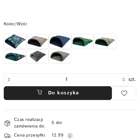
Wariant
Kolor/Wzór
Ilość
szt.
Do koszyka
Dostępność
Czas realizacji
i
5 dni
zamówienia do:
dostawa
Cena przesyłki:
12.99