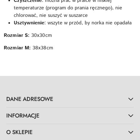
Czyszczenie
: można prać w pralce w niskiej
temperaturze (program do prania ręcznego), nie
chlorować, nie suszyć w suszarce
Usztywnienie
: wszyte w przód, by norka nie opadała
Rozmiar S:
30x30cm
Rozmiar M:
38x38cm
DANE ADRESOWE
INFORMACJE
O SKLEPIE