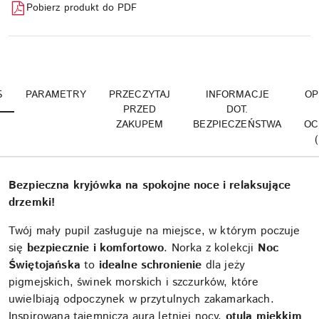
Pobierz produkt do PDF
S
PARAMETRY
PRZECZYTAJ
INFORMACJE
OP
PRZED
DOT.
ZAKUPEM
BEZPIECZEŃSTWA
OC
Bezpieczna kryjówka na spokojne noce i relaksujące
drzemki!
Twój mały pupil zasługuje na miejsce, w którym poczuje
się
bezpiecznie i komfortowo
. Norka z kolekcji
Noc
Świętojańska
to
idealne schronienie
dla jeży
pigmejskich, świnek morskich i szczurków, które
uwielbiają odpoczynek w przytulnych zakamarkach.
Inspirowana tajemniczą aurą letniej nocy,
otula miękkim