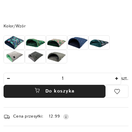
Wariant
Kolor/Wzór
Ilość
szt.
Do koszyka
Dostępność
Cena przesyłki:
12.99
i
dostawa