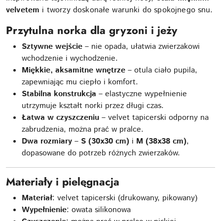
velvetem
i tworzy doskonałe warunki do spokojnego snu.
Przytulna norka dla gryzoni i jeży
Sztywne wejście
– nie opada, ułatwia zwierzakowi
wchodzenie i wychodzenie.
Miękkie, aksamitne wnętrze
– otula ciało pupila,
zapewniając mu ciepło i komfort.
Stabilna konstrukcja
– elastyczne wypełnienie
utrzymuje kształt norki przez długi czas.
Łatwa w czyszczeniu
– velvet tapicerski odporny na
zabrudzenia, można prać w pralce.
Dwa rozmiary
–
S (30x30 cm)
i
M (38x38 cm)
,
dopasowane do potrzeb różnych zwierzaków.
Materiały i pielęgnacja
Materiał
: velvet tapicerski (drukowany, pikowany)
Wypełnienie
: owata silikonowa