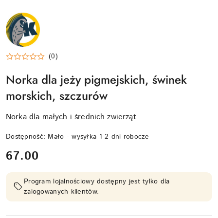
NAZWA
PRODUCENTA:
KRAINA
TUPTUSIA
(0)
Norka dla jeży pigmejskich, świnek
morskich, szczurów
Norka dla małych i średnich zwierząt
Dostępność:
Mało - wysyłka 1-2 dni robocze
cena:
67.00
Program lojalnościowy dostępny jest tylko dla
zalogowanych klientów.