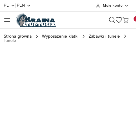
|
PL
PLN
Moje konto
Przejdź do treści głównej
Przejdź do wyszukiwarki
Przejdź do moje konto
Przejdź do menu głównego
Przejdź do opisu produktu
Przejdź do stopki
Strona główna
Wyposażenie klatki
Zabawki i tunele
Tunele