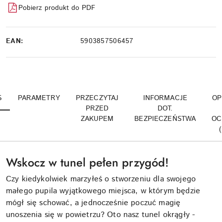
Pobierz produkt do PDF
EAN:
5903857506457
S
PARAMETRY
PRZECZYTAJ
INFORMACJE
OP
PRZED
DOT.
ZAKUPEM
BEZPIECZEŃSTWA
OC
Wskocz w tunel pełen przygód!
Czy kiedykolwiek marzyłeś o stworzeniu dla swojego
małego pupila wyjątkowego miejsca, w którym będzie
mógł się schować, a jednocześnie poczuć magię
unoszenia się w powietrzu? Oto nasz tunel okrągły -