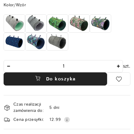
Wariant
Kolor/Wzór
Ilość
szt.
Do koszyka
Dostępność
Czas realizacji
i
5 dni
zamówienia do:
dostawa
Cena przesyłki:
12.99