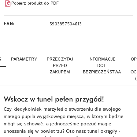
Pobierz produkt do PDF
EAN:
5903857504613
S
PARAMETRY
PRZECZYTAJ
INFORMACJE
OP
PRZED
DOT.
ZAKUPEM
BEZPIECZEŃSTWA
OC
Wskocz w tunel pełen przygód!
Czy kiedykolwiek marzyłeś o stworzeniu dla swojego
małego pupila wyjątkowego miejsca, w którym będzie
mógł się schować, a jednocześnie poczuć magię
unoszenia się w powietrzu? Oto nasz tunel okrągły -