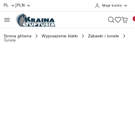
|
PL
PLN
Moje konto
Przejdź do treści głównej
Przejdź do wyszukiwarki
Przejdź do moje konto
Przejdź do menu głównego
Przejdź do opisu produktu
Przejdź do stopki
Strona główna
Wyposażenie klatki
Zabawki i tunele
Tunele