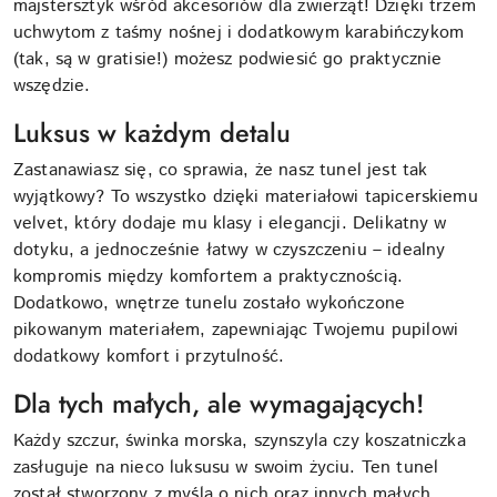
majstersztyk wśród akcesoriów dla zwierząt! Dzięki trzem
uchwytom z taśmy nośnej i dodatkowym karabińczykom
(tak, są w gratisie!) możesz podwiesić go praktycznie
wszędzie.
Luksus w każdym detalu
Zastanawiasz się, co sprawia, że nasz tunel jest tak
wyjątkowy? To wszystko dzięki materiałowi tapicerskiemu
velvet, który dodaje mu klasy i elegancji. Delikatny w
dotyku, a jednocześnie łatwy w czyszczeniu – idealny
kompromis między komfortem a praktycznością.
Dodatkowo, wnętrze tunelu zostało wykończone
pikowanym materiałem, zapewniając Twojemu pupilowi
dodatkowy komfort i przytulność.
Dla tych małych, ale wymagających!
Każdy szczur, świnka morska, szynszyla czy koszatniczka
zasługuje na nieco luksusu w swoim życiu. Ten tunel
został stworzony z myślą o nich oraz innych małych