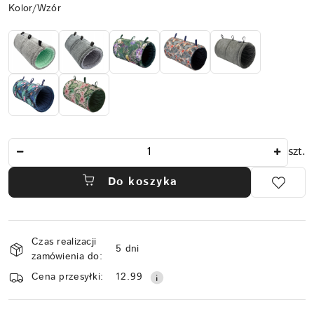
Wariant
Kolor/Wzór
Ilość
szt.
Do koszyka
Dostępność
Czas realizacji
i
5 dni
zamówienia do:
dostawa
Cena przesyłki:
12.99