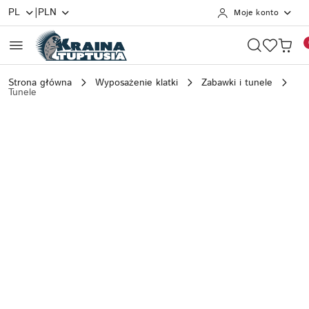
|
PL
PLN
Moje konto
Przejdź do treści głównej
Przejdź do wyszukiwarki
Przejdź do moje konto
Przejdź do menu głównego
Przejdź do opisu produktu
Przejdź do stopki
Strona główna
Wyposażenie klatki
Zabawki i tunele
Tunele