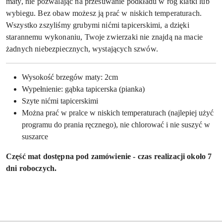
maty, nie pozwalając na przesuwanie podkładu w róg klatki lub
wybiegu. Bez obaw możesz ją prać w niskich temperaturach.
Wszystko zszyliśmy grubymi nićmi tapicerskimi, a dzięki
starannemu wykonaniu, Twoje zwierzaki nie znajdą na macie
żadnych niebezpiecznych, wystających szwów.
Wysokość brzegów maty: 2cm
Wypełnienie: gąbka tapicerska (pianka)
Szyte nićmi tapicerskimi
Można prać w pralce w niskich temperaturach (najlepiej użyć
programu do prania ręcznego), nie chlorować i nie suszyć w
suszarce
Część mat dostępna pod zamówienie - czas realizacji około 7
dni roboczych.