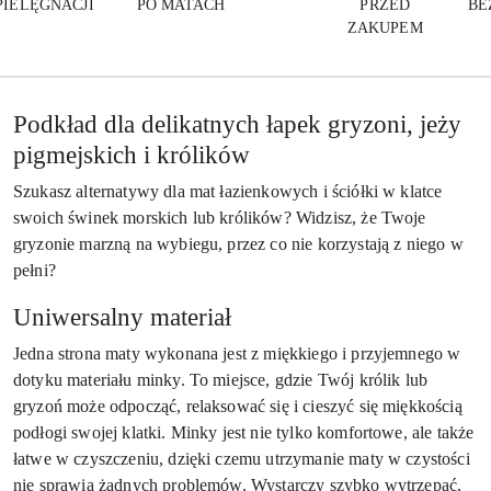
PIELĘGNACJI
PO MATACH
PRZED
BE
ZAKUPEM
Podkład dla delikatnych łapek gryzoni, jeży
pigmejskich i królików
Szukasz alternatywy dla mat łazienkowych i ściółki w klatce
swoich świnek morskich lub królików? Widzisz, że Twoje
gryzonie marzną na wybiegu, przez co nie korzystają z niego w
pełni?
Uniwersalny materiał
Jedna strona maty wykonana jest z miękkiego i przyjemnego w
dotyku materiału minky. To miejsce, gdzie Twój królik lub
gryzoń może odpocząć, relaksować się i cieszyć się miękkością
podłogi swojej klatki. Minky jest nie tylko komfortowe, ale także
łatwe w czyszczeniu, dzięki czemu utrzymanie maty w czystości
nie sprawia żadnych problemów. Wystarczy szybko wytrzepać,