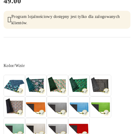
cena:
49.00
Program lojalnościowy dostępny jest tylko dla zalogowanych
klientów.
Wariant
Kolor/Wzór