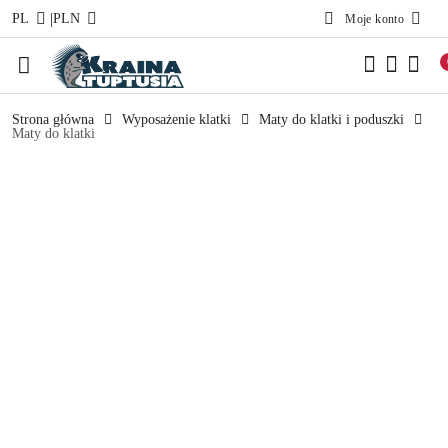
|
PL
PLN
Moje konto
Przejdź do treści głównej
Przejdź do wyszukiwarki
Przejdź do moje konto
Przejdź do menu głównego
Przejdź do opisu produktu
Przejdź do stopki
Strona główna
Wyposażenie klatki
Maty do klatki i poduszki
Maty do klatki