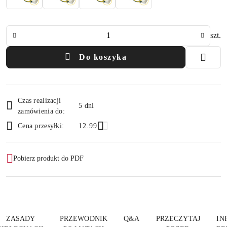
Ilość
szt.
Do koszyka
Dostępność
Czas realizacji
i
5 dni
zamówienia do:
dostawa
Cena przesyłki:
12.99
Pobierz produkt do PDF
ZASADY
PRZEWODNIK
Q&A
PRZECZYTAJ
IN