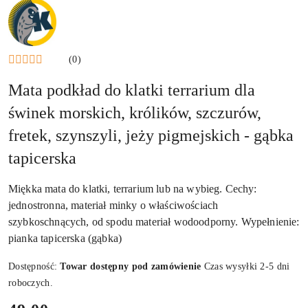
NAZWA
PRODUCENTA:
KRAINA
TUPTUSIA
(0)
Mata podkład do klatki terrarium dla
świnek morskich, królików, szczurów,
fretek, szynszyli, jeży pigmejskich - gąbka
tapicerska
Miękka mata do klatki, terrarium lub na wybieg. Cechy:
jednostronna, materiał minky o właściwościach
szybkoschnących, od spodu materiał wodoodporny. Wypełnienie:
pianka tapicerska (gąbka)
Dostępność:
Towar dostępny pod zamówienie
Czas wysyłki 2-5 dni
roboczych.