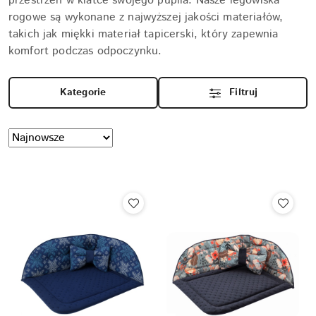
przestrzeń w klatce swojego pupila. Nasze legowiska
rogowe są wykonane z najwyższej jakości materiałów,
takich jak miękki materiał tapicerski, który zapewnia
komfort podczas odpoczynku.
Kategorie
Filtruj
Zastosowano
Sortuj
według
sortowanie:
Najnowsze.