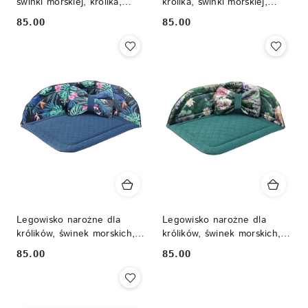
świnki morskiej, królika,
królika, świnki morskiej,
szynszyli, gryzonia
szynszyli, gryzoni -
85.00
85.00
Cena:
Cena:
akcesoria dla królika i świnki
morskiej
Legowisko narożne dla
Legowisko narożne dla
królików, świnek morskich,
królików, świnek morskich,
jeży pigmejskich, gryzoni
jeży pigmejskich, gryzoni
85.00
85.00
Cena:
Cena: