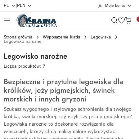
|
PL
PLN
Moje konto
Przejdź do treści głównej
Przejdź do wyszukiwarki
Przejdź do moje konto
Przejdź do menu głównego
Przejdź do stopki
Strona główna
Wyposażenie klatki
Legowiska
Legowisko narożne
Legowisko narożne
Liczba produktów:
7
Bezpieczne i przytulne legowiska dla
królików, jeży pigmejskich, świnek
morskich i innych gryzoni
Szukasz wygodnego i stylowego schronienia dla twojego
królika, świnki morskiej, szynszyli czy jeża pigmejskiego?
Legowiska narożne to doskonałe rozwiązanie dla
właścicieli, którzy chcą maksymalnie wykorzystać