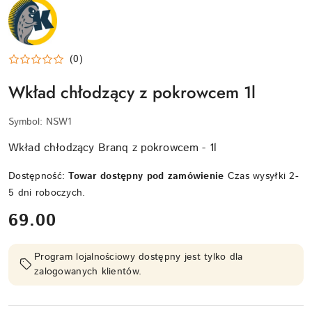
NAZWA
PRODUCENTA:
KRAINA
TUPTUSIA
(0)
Wkład chłodzący z pokrowcem 1l
Symbol:
NSW1
Wkład chłodzący Branq z pokrowcem - 1l
Dostępność:
Towar dostępny pod zamówienie
Czas wysyłki 2-
5 dni roboczych.
cena:
69.00
Program lojalnościowy dostępny jest tylko dla
zalogowanych klientów.