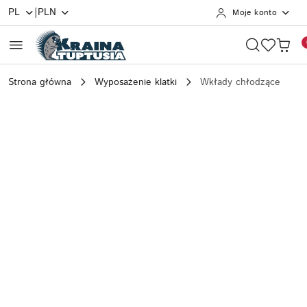
|
PL
PLN
Moje konto
Przejdź do treści głównej
Przejdź do wyszukiwarki
Przejdź do moje konto
Przejdź do menu głównego
Przejdź do opisu produktu
Przejdź do stopki
Strona główna
Wyposażenie klatki
Wkłady chłodzące