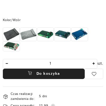
Wariant
Kolor/Wzór
Ilość
szt.
Do koszyka
Dostępność
Czas realizacji
i
5 dni
zamówienia do:
dostawa
Cena przesyłki:
12.99