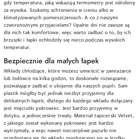
gdy temperatura, jaką wskazują termometry jest odrobinę
za wysoka. Szukamy schronienia w cieniu albo w
klimatyzowanych pomieszczeniach. A co z naszymi
czworonożnymi przyjacielami? Upalne dni nie zawsze są
dla nich tak komfortowe, więc warto zadbać o to, by ich
brzuszki i łapki ochłodziły się nieco podczas wysokich
temperatur.
Bezpiecznie dla małych łapek
Wkłady chłodzące, które możesz umieścić w zamrażarce
lub lodówce na kilka godzin, to doskonałe rozwiązanie,
pozwalające zadbać o ukojenie dla naszych pupili. Sam
plastik mógłby być jednak niezbyt przyjemny dla
delikatnych łapek, dlatego do każdego wkładu dołączany
jest mięciutki pokrowiec. Jest bardzo przyjemny w
dotyku, a jednocześnie trwały. Materiał tapicerski Velvet,
z jakiego został wykonany pokrowiec jest bardzo
wytrzymały, a więc nawet niecierpliwe pazurki nie
przedostaną się do wkładu znajdującego się w środku.