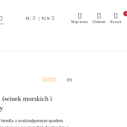
0
|
PL
PLN
Moje konto
Ulubione
Koszyk
(0)
, świnek morskich i
ly
t Friendly z wodoodpornym spodem.