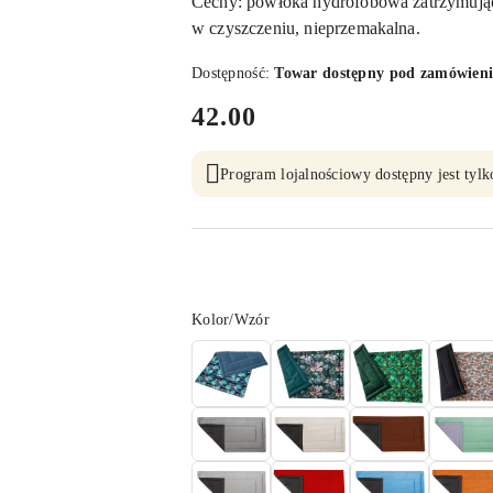
Cechy: powłoka hydrofobowa zatrzymująca
w czyszczeniu, nieprzemakalna.
Dostępność:
Towar dostępny pod zamówieni
cena:
42.00
Program lojalnościowy dostępny jest tylk
Wariant
Kolor/Wzór