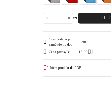
Ilość
szt.
Dostępność
Czas realizacji
i
5 dni
zamówienia do:
dostawa
Cena przesyłki:
12.99
Pobierz produkt do PDF