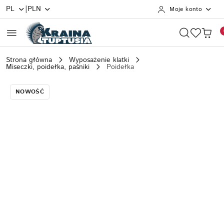
|
PL
PLN
Moje konto
Przejdź do treści głównej
Przejdź do wyszukiwarki
Przejdź do moje konto
Przejdź do menu głównego
Przejdź do opisu produktu
Przejdź do stopki
Strona główna
Wyposażenie klatki
Miseczki, poidełka, paśniki
Poidełka
NOWOŚĆ