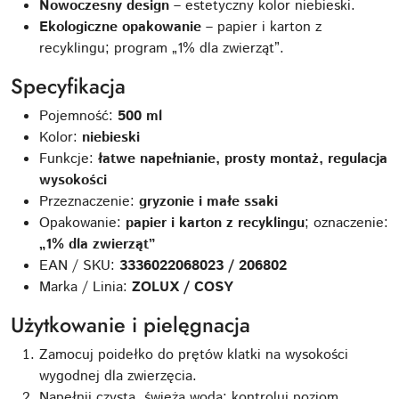
Nowoczesny design
– estetyczny kolor niebieski.
Ekologiczne opakowanie
– papier i karton z
recyklingu; program „1% dla zwierząt”.
Specyfikacja
Pojemność:
500 ml
Kolor:
niebieski
Funkcje:
łatwe napełnianie, prosty montaż, regulacja
wysokości
Przeznaczenie:
gryzonie i małe ssaki
Opakowanie:
papier i karton z recyklingu
; oznaczenie:
„1% dla zwierząt”
EAN / SKU:
3336022068023 / 206802
Marka / Linia:
ZOLUX / COSY
Użytkowanie i pielęgnacja
Zamocuj poidełko do prętów klatki na wysokości
wygodnej dla zwierzęcia.
Napełnij czystą, świeżą wodą; kontroluj poziom