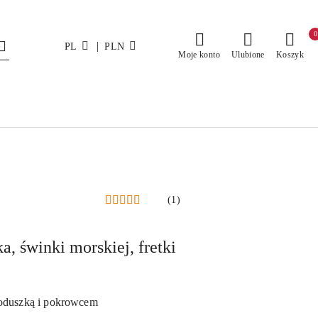
0
|
PL
PLN
Moje konto
Ulubione
Koszyk
(1)
, świnki morskiej, fretki
oduszką i pokrowcem