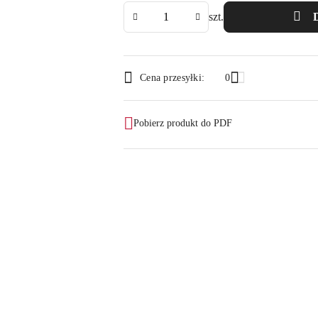
Ilość
szt.
Dostępność
Cena przesyłki:
0
i
dostawa
Pobierz produkt do PDF