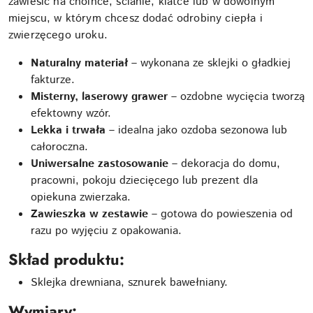
zawiesić na choince, ścianie, klatce lub w dowolnym
miejscu, w którym chcesz dodać odrobiny ciepła i
zwierzęcego uroku.
Naturalny materiał
– wykonana ze sklejki o gładkiej
fakturze.
Misterny, laserowy grawer
– ozdobne wycięcia tworzą
efektowny wzór.
Lekka i trwała
– idealna jako ozdoba sezonowa lub
całoroczna.
Uniwersalne zastosowanie
– dekoracja do domu,
pracowni, pokoju dziecięcego lub prezent dla
opiekuna zwierzaka.
Zawieszka w zestawie
– gotowa do powieszenia od
razu po wyjęciu z opakowania.
Skład produktu:
Sklejka drewniana, sznurek bawełniany.
Wymiary: