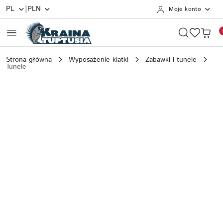
|
PL
PLN
Moje konto
Przejdź do treści głównej
Przejdź do wyszukiwarki
Przejdź do moje konto
Przejdź do menu głównego
Przejdź do opisu produktu
Przejdź do stopki
Strona główna
Wyposażenie klatki
Zabawki i tunele
Tunele