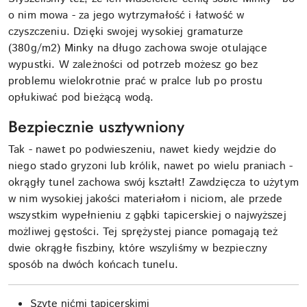
o nim mowa - za jego wytrzymałość i łatwość w
czyszczeniu. Dzięki swojej wysokiej gramaturze
(380g/m2) Minky na długo zachowa swoje otulające
wypustki. W zależności od potrzeb możesz go bez
problemu wielokrotnie prać w pralce lub po prostu
opłukiwać pod bieżącą wodą.
Bezpiecznie usztywniony
Tak - nawet po podwieszeniu, nawet kiedy wejdzie do
niego stado gryzoni lub królik, nawet po wielu praniach -
okrągły tunel zachowa swój kształt! Zawdzięcza to użytym
w nim wysokiej jakości materiałom i niciom, ale przede
wszystkim wypełnieniu z gąbki tapicerskiej o najwyższej
możliwej gęstości. Tej sprężystej piance pomagają też
dwie okrągłe fiszbiny, które wszyliśmy w bezpieczny
sposób na dwóch końcach tunelu.
Szyte nićmi tapicerskimi