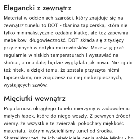
Elegancki z zewnątrz
Materiał w odcieniach szarości, który znajduje się na
zewnątrz tunelu to DOT - tkanina tapicerska, która nie
tylko minimalistycznie ozdabia klatkę, ale też zapewnia
mebelkowi długowieczność. DOT składa się z tysięcy
przyjemnych w dotyku mikrowłosków. Możesz ją prać
regularnie w niskich temperaturach i wystawiać na
słońce, a ona dalej będzie wyglądała jak nowa. Nie zgubi
też nitek, a dzięki temu, że została przyszyta nićmi
tapicerskimi, nie znajdziesz na niej niebezpiecznych,
wystających szwów.
Mięciutki wewnątrz
Popularność okrągłego tunelu mierzymy w zadowoleniu
małych łapek, które do niego weszły. Z pewnych źródeł
wiemy, że wszystkie te zwierzaki pokochały miękkość
materiału, którym wyścieliliśmy tunel od środka.
Słyszeliśmy też, że ich właściciele cenią sobie Minky - bo