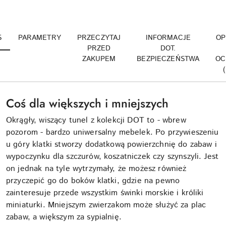
S
PARAMETRY
PRZECZYTAJ
INFORMACJE
OP
PRZED
DOT.
ZAKUPEM
BEZPIECZEŃSTWA
OC
Coś dla większych i mniejszych
Okrągły, wiszący tunel z kolekcji DOT to - wbrew
pozorom - bardzo uniwersalny mebelek. Po przywieszeniu
u góry klatki stworzy dodatkową powierzchnię do zabaw i
wypoczynku dla szczurów, koszatniczek czy szynszyli. Jest
on jednak na tyle wytrzymały, że możesz również
przyczepić go do boków klatki, gdzie na pewno
zainteresuje przede wszystkim świnki morskie i króliki
miniaturki. Mniejszym zwierzakom może służyć za plac
zabaw, a większym za sypialnię.