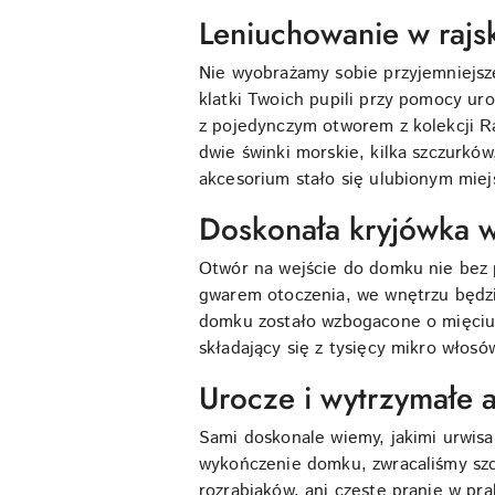
Leniuchowanie w rajs
Nie wyobrażamy sobie przyjemniejs
klatki Twoich pupili przy pomocy u
z pojedynczym otworem z kolekcji R
dwie świnki morskie, kilka szczurków
akcesorium stało się ulubionym mie
Doskonała kryjówka w
Otwór na wejście do domku nie bez 
gwarem otoczenia, we wnętrzu będzi
domku zostało wzbogacone o mięciutk
składający się z tysięcy mikro włos
Urocze i wytrzymałe 
Sami doskonale wiemy, jakimi urwisa
wykończenie domku, zwracaliśmy szc
rozrabiaków, ani częste pranie w pr