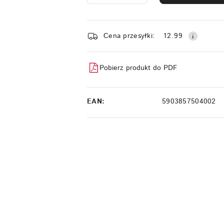
Dostępność
Cena przesyłki:
12.99
i
dostawa
Pobierz produkt do PDF
EAN:
5903857504002