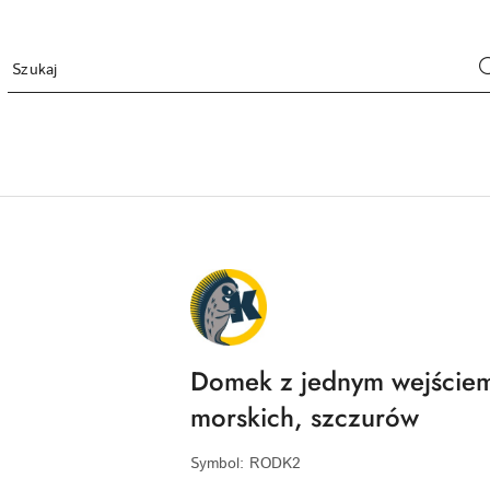
NAZWA
PRODUCENTA:
KRAINA
TUPTUSIA
Domek z jednym wejściem 
morskich, szczurów
Symbol:
RODK2