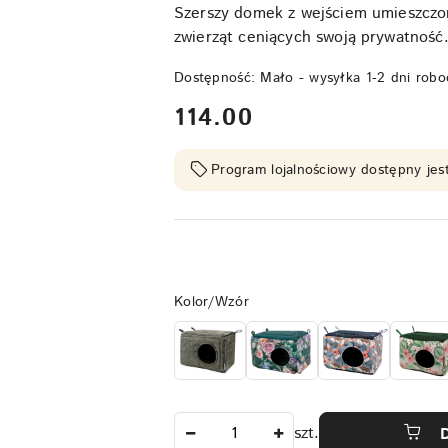
Szerszy domek z wejściem umieszczon
zwierząt ceniących swoją prywatność
Dostępność:
Mało - wysyłka 1-2 dni robo
cena:
114.00
Program lojalnościowy dostępny jest
Wariant
Kolor/Wzór
Ilość
szt.