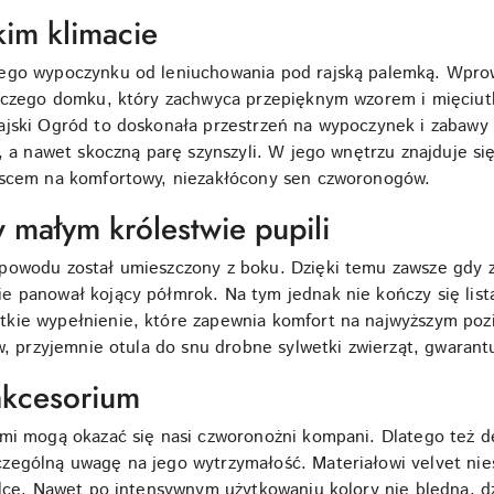
kim klimacie
zego wypoczynku od leniuchowania pod rajską palemką. Wpro
roczego domku, który zachwyca przepięknym wzorem i mięciu
ajski Ogród to doskonała przestrzeń na wypoczynek i zabawy 
, a nawet skoczną parę szynszyli. W jego wnętrzu znajduje si
jscem na komfortowy, niezakłócony sen czworonogów.
 małym królestwie pupili
powodu został umieszczony z boku. Dzięki temu zawsze gdy z
e panował kojący półmrok. Na tym jednak nie kończy się lis
ie wypełnienie, które zapewnia komfort na najwyższym pozio
ów, przyjemnie otula do snu drobne sylwetki zwierząt, gwarant
akcesorium
mi mogą okazać się nasi czworonożni kompani. Dlatego też d
zególną uwagę na jego wytrzymałość. Materiałowi velvet nie
alce. Nawet po intensywnym użytkowaniu kolory nie bledną, 