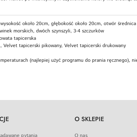
 wysokość około 20cm, głębokość około 20cm, otwór średnica
inek morskich, dwóch szynszyli, 3-4 szczurków
owata tapicerska
i, Velvet tapicerski pikowany, Velvet tapicerski drukowany
emperaturach (najlepiej użyć programu do prania ręcznego), ni
CJE
O SKLEPIE
zadawane pytania
O nas