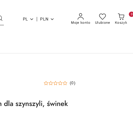
0
|
PL
PLN
Moje konto
Ulubione
Koszyk
(0)
dla szynszyli, świnek