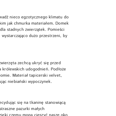
wadź nieco egzotycznego klimatu do
tkim jak chmurka materiałem. Domek
dla stadnych zwierzątek. Pomieści
ę wystarczająco dużo przestrzeni, by
wierzęta zechcą ukryć się przed
ta królewskich udogodnień. Podłoże
mie. Materiał tapicerski velvet,
ując niebiański wypoczynek.
ecydując się na tkaninę stanowiącą
straszne pazurki małych
dzięki czemu mogą cieszyć nasze oko