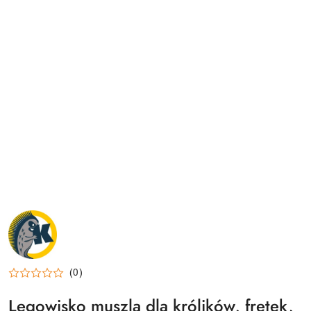
NAZWA
PRODUCENTA:
KRAINA
TUPTUSIA
(0)
Legowisko muszla dla królików, fretek,