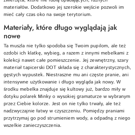
zwierzęta, które nie lubią opadających, luźnych
materiałów. Dodatkowo jej szerokie wejście pozwoli im
mieć cały czas oko na swoje terytorium.
Materiały, które długo wyglądają jak
nowe
Ta muszla nie tylko spodoba się Twoim pupilom, ale też
ozdobi ich klatkę, wybieg, a razem z innymi mebelkami z
kolekcji nawet całe pomieszczenie. Jej zewnętrzny, szary
materiał tapicerski DOT składa się z charakterystycznych,
gęstych wypustek. Niestraszne mu ani częste pranie, ani
intensywne użytkowanie i długo wygląda jak nowy. W
środku mebelka znajduje się kultowy już, bardzo miły w
dotyku polarek Minky o wysokiej gramaturze w wybranym
przez Ciebie kolorze. Jest on nie tylko trwały, ale też
nadzwyczajnie łatwy w czyszczeniu. Pomiędzy praniami
przytrzymaj go pod strumieniem wody, a odpadną z niego
wszelkie zanieczyszczenia.