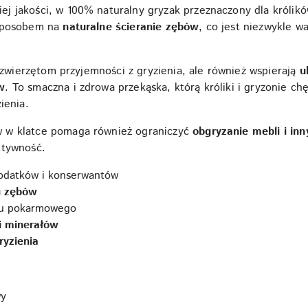
ej jakości, w 100% naturalny gryzak przeznaczony dla królikó
 sposobem na
naturalne ścieranie zębów
, co jest niezwykle w
ą zwierzętom przyjemności z gryzienia, ale również wspierają
u
w
. To smaczna i zdrowa przekąska, którą króliki i gryzonie ch
ienia.
 w klatce pomaga również ograniczyć
obgryzanie mebli i i
ktywność.
odatków i konserwantów
u zębów
du pokarmowego
i minerałów
ryzienia
wy