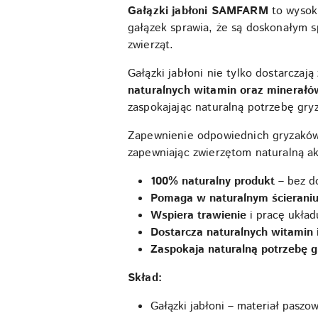
Gałązki jabłoni SAMFARM
to wysoki
gałązek sprawia, że są doskonałym
zwierząt.
Gałązki jabłoni nie tylko dostarczaj
naturalnych witamin oraz minerałó
zaspokajając naturalną potrzebę gryz
Zapewnienie odpowiednich gryzaków
zapewniając zwierzętom naturalną a
100% naturalny produkt
– bez d
Pomaga w naturalnym ścierani
Wspiera trawienie
i pracę ukła
Dostarcza naturalnych witamin 
Zaspokaja naturalną potrzebę g
Skład:
Gałązki jabłoni – materiał paszo