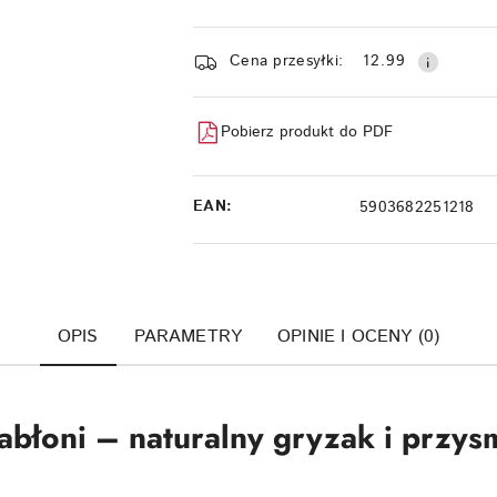
Dostępność
Cena przesyłki:
12.99
i
dostawa
Pobierz produkt do PDF
EAN:
5903682251218
OPIS
PARAMETRY
OPINIE I OCENY (0)
łoni – naturalny gryzak i przysm