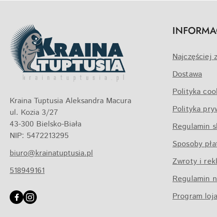
INFORMA
Najczęściej 
Dostawa
Polityka coo
Kraina Tuptusia Aleksandra Macura
Polityka pry
ul. Kozia 3/27
43-300 Bielsko-Biała
Regulamin s
NIP: 5472213295
Sposoby pła
biuro@krainatuptusia.pl
Zwroty i rek
518949161
Regulamin n
Program loj