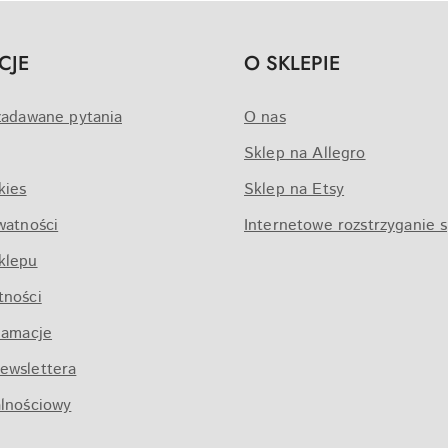
CJE
O SKLEPIE
zadawane pytania
O nas
Sklep na Allegro
kies
Sklep na Etsy
watności
Internetowe rozstrzyganie 
klepu
tności
lamacje
ewslettera
alnościowy