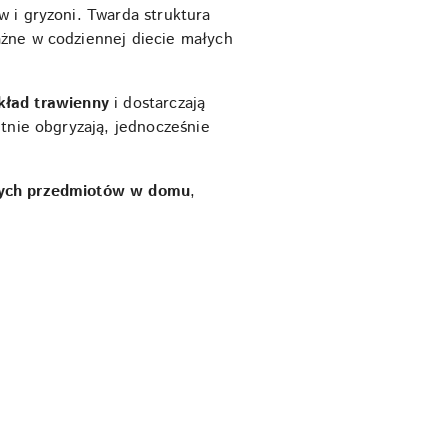
w i gryzoni. Twarda struktura
ażne w codziennej diecie małych
kład trawienny
i dostarczają
ętnie obgryzają, jednocześnie
nnych przedmiotów w domu
,