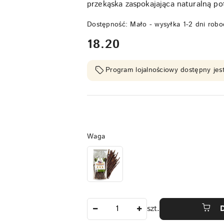
przekąska zaspokajająca naturalną po
Dostępność:
Mało - wysyłka 1-2 dni robo
cena:
18.20
Program lojalnościowy dostępny jest
Wariant
Waga
Ilość
szt.