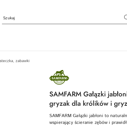
asteczka, zabawki
NAZWA
PRODUCENTA:
SAMFARM
SAMFARM Gałązki jabłoni
gryzak dla królików i gry
SAMFARM Gałązki jabłoni to naturalny
wspierający ścieranie zębów i prawid