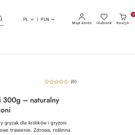
0
|
PL
PLN
Moje konto
Ulubione
Koszyk
(0)
 300g – naturalny
zoni
 gryzak dla królików i gryzoni
łowe trawienie. Zdrowa, roślinna