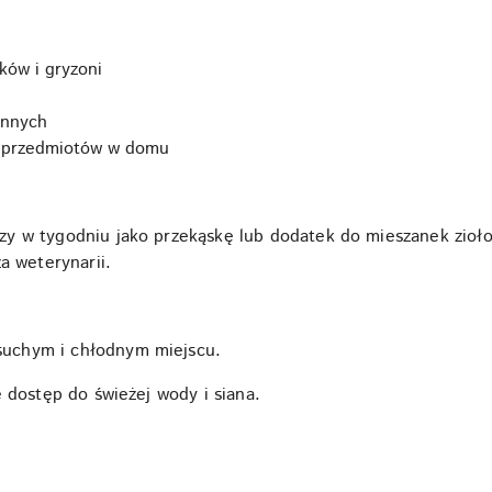
ików i gryzoni
innych
e przedmiotów w domu
y w tygodniu jako przekąskę lub dodatek do mieszanek zioło
a weterynarii.
uchym i chłodnym miejscu.
 dostęp do świeżej wody i siana.