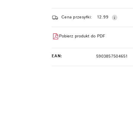
Dostępność
Cena przesyłki:
12.99
i
dostawa
Pobierz produkt do PDF
EAN:
5903857504651