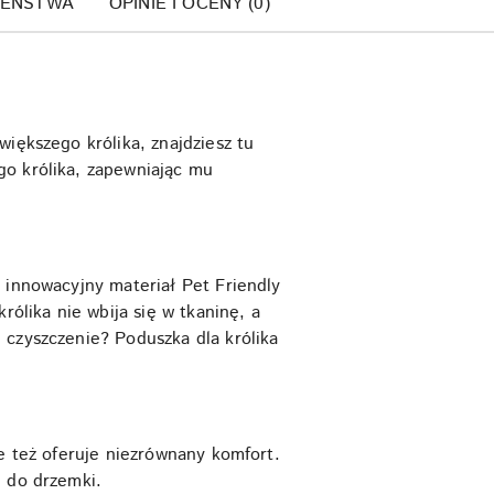
ZEŃSTWA
OPINIE I OCENY (0)
iększego królika, znajdziesz tu
go królika, zapewniając mu
 innowacyjny materiał Pet Friendly
rólika nie wbija się w tkaninę, a
 czyszczenie? Poduszka dla królika
le też oferuje niezrównany komfort.
e do drzemki.