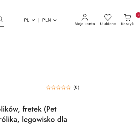
0
|
PL
PLN
Moje konto
Ulubione
Koszyk
(0)
ików, fretek (Pet
królika, legowisko dla