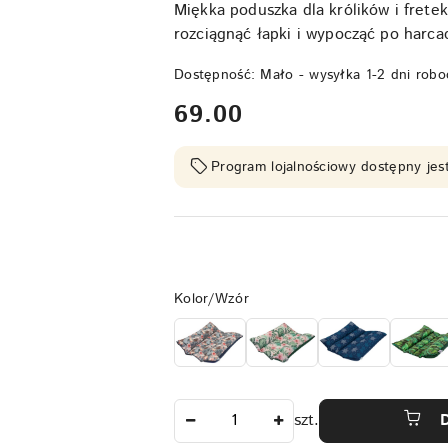
Miękka poduszka dla królików i fret
rozciągnąć łapki i wypocząć po harca
Dostępność:
Mało - wysyłka 1-2 dni robo
cena:
69.00
Program lojalnościowy dostępny jest
Wariant
Kolor/Wzór
Ilość
szt.