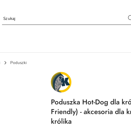
i
Poduszki
NAZWA
PRODUCENTA:
KRAINA
TUPTUSIA
Poduszka Hot-Dog dla król
Friendly) - akcesoria dla 
królika