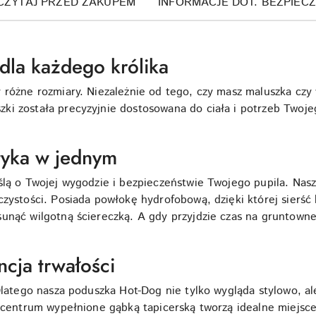
CZYTAJ PRZED ZAKUPEM
INFORMACJE DOT. BEZPIEC
dla każdego królika
 różne rozmiary. Niezależnie od tego, czy masz maluszka czy w
i została precyzyjnie dostosowana do ciała i potrzeb Twoje
etyka w jednym
ślą o Twojej wygodzie i bezpieczeństwie Twojego pupila. Nasz
zystości. Posiada powłokę hydrofobową, dzięki której sierść k
unąć wilgotną ściereczką. A gdy przyjdzie czas na gruntowne
cja trwałości
 Dlatego nasza poduszka Hot-Dog nie tylko wygląda stylowo, a
z centrum wypełnione gąbką tapicerską tworzą idealne miejsc