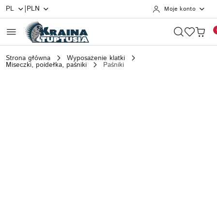
|
PL
PLN
Moje konto
Przejdź do treści głównej
Przejdź do wyszukiwarki
Przejdź do moje konto
Przejdź do menu głównego
Przejdź do opisu produktu
Przejdź do stopki
Strona główna
Wyposażenie klatki
Miseczki, poidełka, paśniki
Paśniki