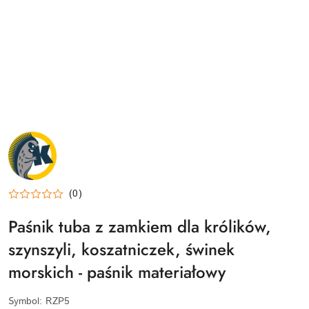
NAZWA
PRODUCENTA:
KRAINA
TUPTUSIA
(0)
Paśnik tuba z zamkiem dla królików,
szynszyli, koszatniczek, świnek
morskich - paśnik materiałowy
Symbol:
RZP5