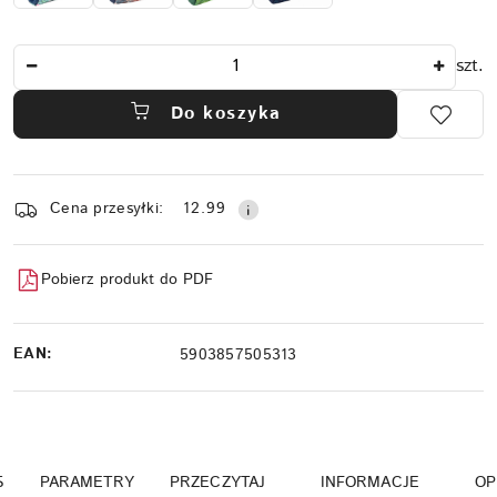
Ilość
szt.
Do koszyka
Dostępność
Cena przesyłki:
12.99
i
dostawa
Pobierz produkt do PDF
EAN:
5903857505313
S
PARAMETRY
PRZECZYTAJ
INFORMACJE
OP