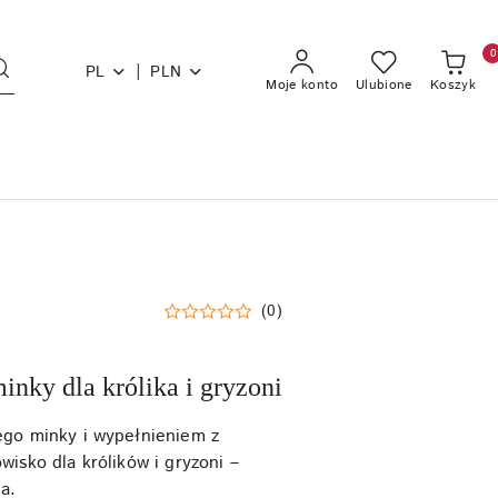
0
|
PL
PLN
Moje konto
Ulubione
Koszyk
(0)
inky dla królika i gryzoni
iego minky i wypełnieniem z
wisko dla królików i gryzoni –
a.