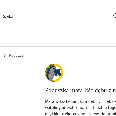
i
Poduszki
NAZWA
PRODUCENTA:
KRAINA
TUPTUSIA
Poduszka mata liść dębu z m
Mata w kształcie liścia dębu z miękk
watoliny antyalergicznej. Idealne lego
miękkie, dekoracyjne i łatwe do prani