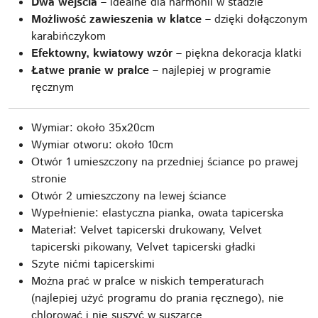
Dwa wejścia
– idealne dla harmonii w stadzie
Możliwość zawieszenia w klatce
– dzięki dołączonym
karabińczykom
Efektowny, kwiatowy wzór
– piękna dekoracja klatki
Łatwe pranie w pralce
– najlepiej w programie
ręcznym
Wymiar: około 35x20cm
Wymiar otworu: około 10cm
Otwór 1 umieszczony na przedniej ściance po prawej
stronie
Otwór 2 umieszczony na lewej ściance
Wypełnienie: elastyczna pianka, owata tapicerska
Materiał: Velvet tapicerski drukowany, Velvet
tapicerski pikowany, Velvet tapicerski gładki
Szyte nićmi tapicerskimi
Można prać w pralce w niskich temperaturach
(najlepiej użyć programu do prania ręcznego), nie
chlorować i nie suszyć w suszarce