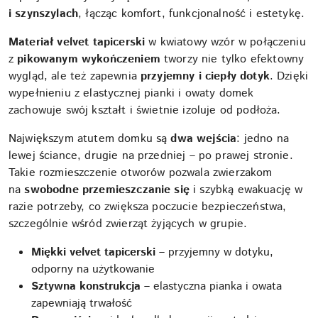
i szynszylach
, łącząc komfort, funkcjonalność i estetykę.
Materiał velvet tapicerski
w kwiatowy wzór w połączeniu
z
pikowanym wykończeniem
tworzy nie tylko efektowny
wygląd, ale też zapewnia
przyjemny i ciepły dotyk
. Dzięki
wypełnieniu z elastycznej pianki i owaty domek
zachowuje swój kształt i świetnie izoluje od podłoża.
Największym atutem domku są
dwa wejścia
: jedno na
lewej ściance, drugie na przedniej – po prawej stronie.
Takie rozmieszczenie otworów pozwala zwierzakom
na
swobodne przemieszczanie się
i szybką ewakuację w
razie potrzeby, co zwiększa poczucie bezpieczeństwa,
szczególnie wśród zwierząt żyjących w grupie.
Miękki velvet tapicerski
– przyjemny w dotyku,
odporny na użytkowanie
Sztywna konstrukcja
– elastyczna pianka i owata
zapewniają trwałość