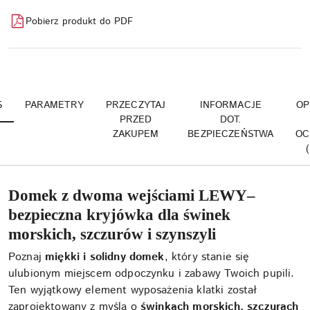
Pobierz produkt do PDF
S
PARAMETRY
PRZECZYTAJ
INFORMACJE
OP
PRZED
DOT.
ZAKUPEM
BEZPIECZEŃSTWA
OC
Domek z dwoma wejściami LEWY–
bezpieczna kryjówka dla świnek
morskich, szczurów i szynszyli
Poznaj
miękki i solidny domek
, który stanie się
ulubionym miejscem odpoczynku i zabawy Twoich pupili.
Ten wyjątkowy element wyposażenia klatki został
zaprojektowany z myślą o
świnkach morskich, szczurach