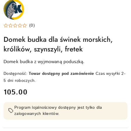
NAZWA
PRODUCENTA:
KRAINA
TUPTUSIA
(0)
Domek budka dla świnek morskich,
królików, szynszyli, fretek
Domek budka z wyjmowaną poduszką.
Dostępność:
Towar dostępny pod zamówienie
Czas wysyłki 2-
5 dni roboczych.
cena:
105.00
Program lojalnościowy dostępny jest tylko dla
zalogowanych klientów.