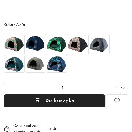
Wariant
Kolor/Wzór
Ilość
szt.
Do koszyka
Dostępność
Czas realizacji
i
5 dni
zamówienia do: