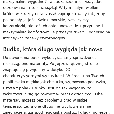
maksymalnie wygodne? Ta budka spełni ich wszystkie
oczekiwania - i to z nawiązką! W tym małym-wielkim
królestwie każdy detal został zaprojektowany tak, żeby
pokochały je jeże, świnki morskie, szczury czy
koszatniczki, ale też ich opiekunowie. Jest przytulne i
maksymalnie komfortowe, a przy tym trwałe i odporne na
intensywne zabawy czworonogów.
Budka, która długo wygląda jak nowa
Do stworzenia budki wykorzystaliśmy sprawdzone,
niezastąpione materiały. Po jej zewnętrznej stronie
znajduje się przyjemny w dotyku DOT z
charakterystycznymi wypustkami. W środku na Twoich
pupili czeka miękka jak chmurka, wyjmowana poduszka,
uszyta z polarku Minky. Jest on tak wygodny, że
wykorzystuje się go również w branży dziecięcej. Oba
materiały możesz bez problemu prać w niskiej
temperaturze, a one długo nie wypłowieją i nie
zmechacieją. Za spód legowiska posłużył gładki poliester,