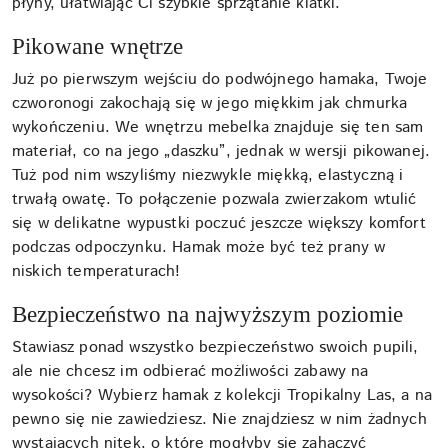
płyny, ułatwiając Ci szybkie sprzątanie klatki.
Pikowane wnętrze
Już po pierwszym wejściu do podwójnego hamaka, Twoje
czworonogi zakochają się w jego miękkim jak chmurka
wykończeniu. We wnętrzu mebelka znajduje się ten sam
materiał, co na jego „daszku”, jednak w wersji pikowanej.
Tuż pod nim wszyliśmy niezwykle miękką, elastyczną i
trwałą owatę. To połączenie pozwala zwierzakom wtulić
się w delikatne wypustki poczuć jeszcze większy komfort
podczas odpoczynku. Hamak może być też prany w
niskich temperaturach!
Bezpieczeństwo na najwyższym poziomie
Stawiasz ponad wszystko bezpieczeństwo swoich pupili,
ale nie chcesz im odbierać możliwości zabawy na
wysokości? Wybierz hamak z kolekcji Tropikalny Las, a na
pewno się nie zawiedziesz. Nie znajdziesz w nim żadnych
wystających nitek, o które mogłyby się zahaczyć