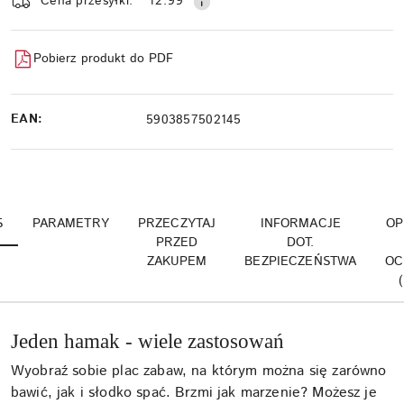
Cena przesyłki:
12.99
Pobierz produkt do PDF
EAN:
5903857502145
S
PARAMETRY
PRZECZYTAJ
INFORMACJE
OP
PRZED
DOT.
ZAKUPEM
BEZPIECZEŃSTWA
OC
Jeden hamak - wiele zastosowań
Wyobraź sobie plac zabaw, na którym można się zarówno
bawić, jak i słodko spać. Brzmi jak marzenie? Możesz je