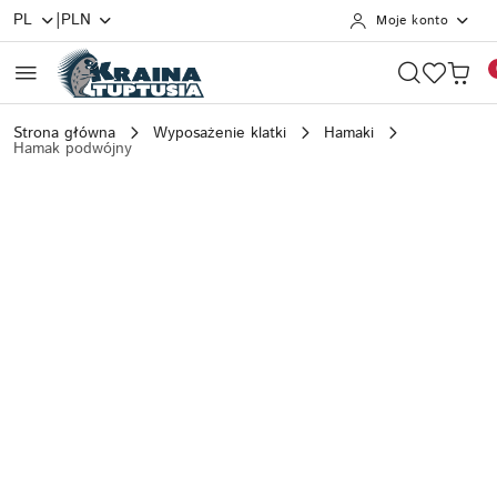
|
PL
PLN
Moje konto
Przejdź do treści głównej
Przejdź do wyszukiwarki
Przejdź do moje konto
Przejdź do menu głównego
Przejdź do opisu produktu
Przejdź do stopki
Strona główna
Wyposażenie klatki
Hamaki
Hamak podwójny