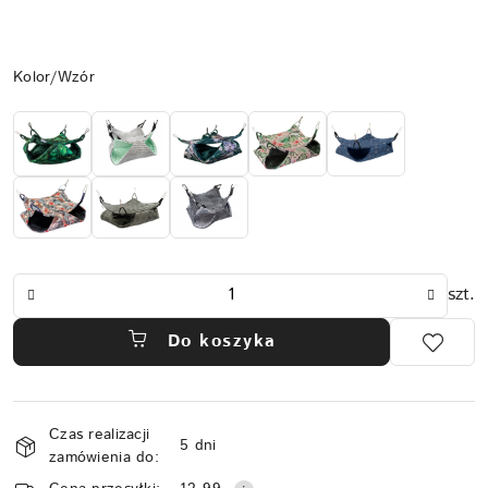
Wariant
Kolor/Wzór
Ilość
szt.
Do koszyka
Dostępność
Czas realizacji
i
5 dni
zamówienia do:
dostawa