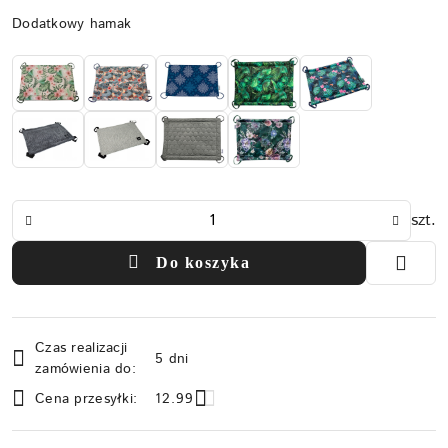
Wariant
Dodatkowy hamak
Ilość
szt.
Do koszyka
Dostępność
Czas realizacji
i
5 dni
zamówienia do:
dostawa
Cena przesyłki:
12.99