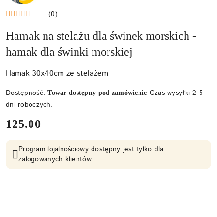
(0)
Hamak na stelażu dla świnek morskich -
hamak dla świnki morskiej
Hamak 30x40cm ze stelażem
Dostępność:
Czas wysyłki 2-5
Towar dostępny pod zamówienie
dni roboczych.
cena:
125.00
Program lojalnościowy dostępny jest tylko dla
zalogowanych klientów.