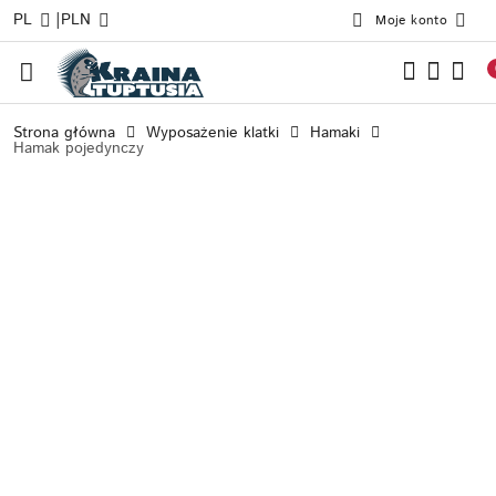
|
PL
PLN
Moje konto
Przejdź do treści głównej
Przejdź do wyszukiwarki
Przejdź do moje konto
Przejdź do menu głównego
Przejdź do opisu produktu
Przejdź do stopki
Strona główna
Wyposażenie klatki
Hamaki
Hamak pojedynczy