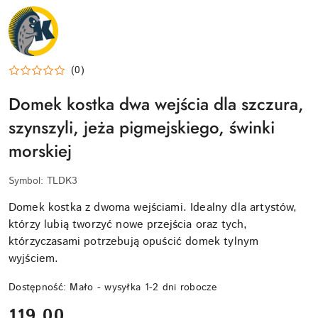
NAZWA
PRODUCENTA:
KRAINA
TUPTUSIA
(0)
Domek kostka dwa wejścia dla szczura,
szynszyli, jeża pigmejskiego, świnki
morskiej
Symbol:
TLDK3
Domek kostka z dwoma wejściami. Idealny dla artystów,
którzy lubią tworzyć nowe przejścia oraz tych,
którzyczasami potrzebują opuścić domek tylnym
wyjściem.
Dostępność:
Mało - wysyłka 1-2 dni robocze
cena:
119.00