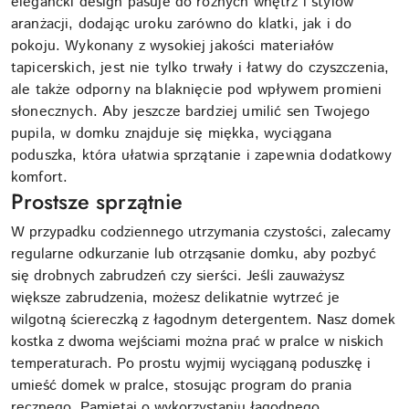
elegancki design pasuje do różnych wnętrz i stylów
aranżacji, dodając uroku zarówno do klatki, jak i do
pokoju. Wykonany z wysokiej jakości materiałów
tapicerskich, jest nie tylko trwały i łatwy do czyszczenia,
ale także odporny na blaknięcie pod wpływem promieni
słonecznych. Aby jeszcze bardziej umilić sen Twojego
pupila, w domku znajduje się miękka, wyciągana
poduszka, która ułatwia sprzątanie i zapewnia dodatkowy
komfort.
Prostsze sprzątnie
W przypadku codziennego utrzymania czystości, zalecamy
regularne odkurzanie lub otrząsanie domku, aby pozbyć
się drobnych zabrudzeń czy sierści. Jeśli zauważysz
większe zabrudzenia, możesz delikatnie wytrzeć je
wilgotną ściereczką z łagodnym detergentem. Nasz domek
kostka z dwoma wejściami można prać w pralce w niskich
temperaturach. Po prostu wyjmij wyciąganą poduszkę i
umieść domek w pralce, stosując program do prania
ręcznego. Pamiętaj o wykorzystaniu łagodnego