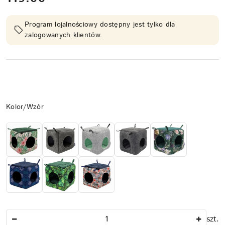
Program lojalnościowy dostępny jest tylko dla
zalogowanych klientów.
Wariant
Kolor/Wzór
Ilość
szt.