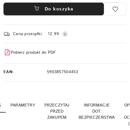
Do koszyka
Dostępność
Cena przesyłki:
12.99
i
dostawa
Pobierz produkt do PDF
EAN:
5903857504453
S
PARAMETRY
PRZECZYTAJ
INFORMACJE
OP
PRZED
DOT.
ZAKUPEM
BEZPIECZEŃSTWA
OC