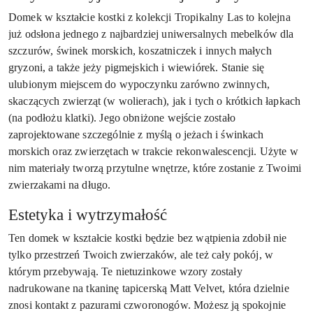
Domek w kształcie kostki z kolekcji Tropikalny Las to kolejna
już odsłona jednego z najbardziej uniwersalnych mebelków dla
szczurów, świnek morskich, koszatniczek i innych małych
gryzoni, a także jeży pigmejskich i wiewiórek. Stanie się
ulubionym miejscem do wypoczynku zarówno zwinnych,
skaczących zwierząt (w wolierach), jak i tych o krótkich łapkach
(na podłożu klatki). Jego obniżone wejście zostało
zaprojektowane szczególnie z myślą o jeżach i świnkach
morskich oraz zwierzętach w trakcie rekonwalescencji. Użyte w
nim materiały tworzą przytulne wnętrze, które zostanie z Twoimi
zwierzakami na długo.
Estetyka i wytrzymałość
Ten domek w kształcie kostki będzie bez wątpienia zdobił nie
tylko przestrzeń Twoich zwierzaków, ale też cały pokój, w
którym przebywają. Te nietuzinkowe wzory zostały
nadrukowane na tkaninę tapicerską Matt Velvet, która dzielnie
znosi kontakt z pazurami czworonogów. Możesz ją spokojnie