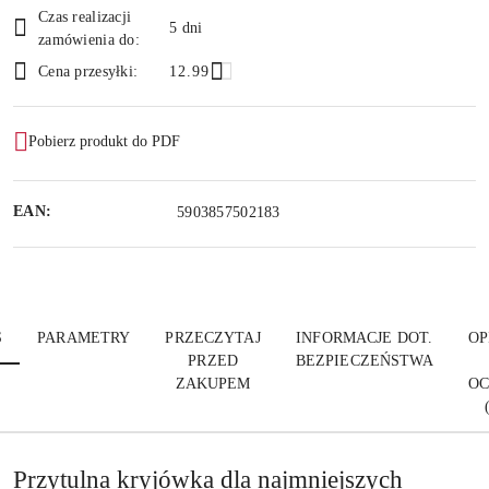
Czas realizacji
i
5 dni
zamówienia do:
dostawa
Cena przesyłki:
12.99
Pobierz produkt do PDF
EAN:
5903857502183
S
PARAMETRY
PRZECZYTAJ
INFORMACJE DOT.
OP
PRZED
BEZPIECZEŃSTWA
ZAKUPEM
O
Przytulna kryjówka dla najmniejszych