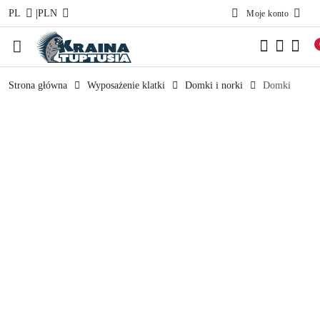
|
PL
PLN
Moje konto
Przejdź do treści głównej
Przejdź do wyszukiwarki
Przejdź do moje konto
Przejdź do menu głównego
Przejdź do opisu produktu
Przejdź do stopki
Strona główna
Wyposażenie klatki
Domki i norki
Domki