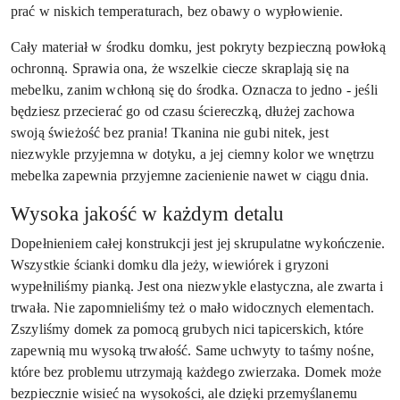
prać w niskich temperaturach, bez obawy o wypłowienie.
Cały materiał w środku domku, jest pokryty bezpieczną powłoką
ochronną. Sprawia ona, że wszelkie ciecze skraplają się na
mebelku, zanim wchłoną się do środka. Oznacza to jedno - jeśli
będziesz przecierać go od czasu ściereczką, dłużej zachowa
swoją świeżość bez prania! Tkanina nie gubi nitek, jest
niezwykle przyjemna w dotyku, a jej ciemny kolor we wnętrzu
mebelka zapewnia przyjemne zacienienie nawet w ciągu dnia.
Wysoka jakość w każdym detalu
Dopełnieniem całej konstrukcji jest jej skrupulatne wykończenie.
Wszystkie ścianki domku dla jeży, wiewiórek i gryzoni
wypełniliśmy pianką. Jest ona niezwykle elastyczna, ale zwarta i
trwała. Nie zapomnieliśmy też o mało widocznych elementach.
Zszyliśmy domek za pomocą grubych nici tapicerskich, które
zapewnią mu wysoką trwałość. Same uchwyty to taśmy nośne,
które bez problemu utrzymają każdego zwierzaka. Domek może
bezpiecznie wisieć na wysokości, ale dzięki przemyślanemu