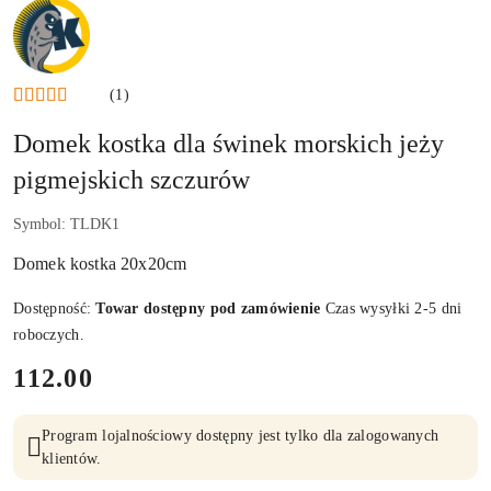
NAZWA
PRODUCENTA:
KRAINA
TUPTUSIA
(1)
Domek kostka dla świnek morskich jeży
pigmejskich szczurów
Symbol:
TLDK1
Domek kostka 20x20cm
Dostępność:
Towar dostępny pod zamówienie
Czas wysyłki 2-5 dni
roboczych.
cena:
112.00
Program lojalnościowy dostępny jest tylko dla zalogowanych
klientów.