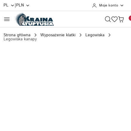
|
PL
PLN
Moje konto
Przejdź do treści głównej
Przejdź do wyszukiwarki
Przejdź do moje konto
Przejdź do menu głównego
Przejdź do opisu produktu
Przejdź do stopki
Strona główna
Wyposażenie klatki
Legowiska
Legowiska kanapy