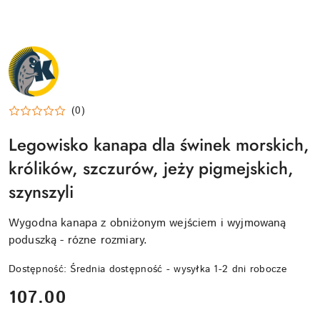
NAZWA
PRODUCENTA:
KRAINA
TUPTUSIA
(0)
Legowisko kanapa dla świnek morskich,
królików, szczurów, jeży pigmejskich,
szynszyli
Wygodna kanapa z obniżonym wejściem i wyjmowaną
poduszką - rózne rozmiary.
Dostępność:
Średnia dostępność - wysyłka 1-2 dni robocze
cena:
107.00