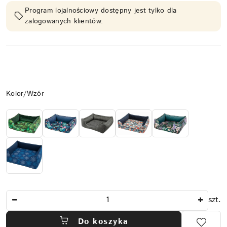
Program lojalnościowy dostępny jest tylko dla
zalogowanych klientów.
Wariant
Kolor/Wzór
Ilość
szt.
Do koszyka