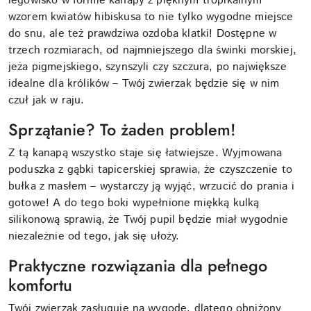
legowisko w formie kanapy z pięknym tropikalnym
wzorem kwiatów hibiskusa to nie tylko wygodne miejsce
do snu, ale też prawdziwa ozdoba klatki! Dostępne w
trzech rozmiarach, od najmniejszego dla świnki morskiej,
jeża pigmejskiego, szynszyli czy szczura, po największe
idealne dla królików – Twój zwierzak będzie się w nim
czuł jak w raju.
Sprzątanie? To żaden problem!
Z tą kanapą wszystko staje się łatwiejsze. Wyjmowana
poduszka z gąbki tapicerskiej sprawia, że czyszczenie to
bułka z masłem – wystarczy ją wyjąć, wrzucić do prania i
gotowe! A do tego boki wypełnione miękką kulką
silikonową sprawią, że Twój pupil będzie miał wygodnie
niezależnie od tego, jak się ułoży.
Praktyczne rozwiązania dla pełnego
komfortu
Twój zwierzak zasługuje na wygodę, dlatego obniżony