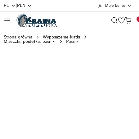
|
PL
PLN
Moje konto
Przejdź do treści głównej
Przejdź do wyszukiwarki
Przejdź do moje konto
Przejdź do menu głównego
Przejdź do opisu produktu
Przejdź do stopki
Strona główna
Wyposażenie klatki
Miseczki, poidełka, paśniki
Paśniki