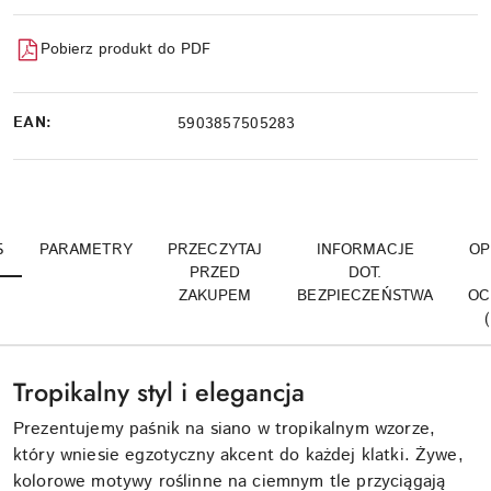
Pobierz produkt do PDF
EAN:
5903857505283
S
PARAMETRY
PRZECZYTAJ
INFORMACJE
OP
PRZED
DOT.
ZAKUPEM
BEZPIECZEŃSTWA
OC
Tropikalny styl i elegancja
Prezentujemy paśnik na siano w tropikalnym wzorze,
który wniesie egzotyczny akcent do każdej klatki. Żywe,
kolorowe motywy roślinne na ciemnym tle przyciągają