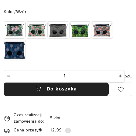
Wariant
Kolor/Wzór
Ilość
szt.
Do koszyka
Dostępność
Czas realizacji
i
5 dni
zamówienia do:
dostawa
Cena przesyłki:
12.99